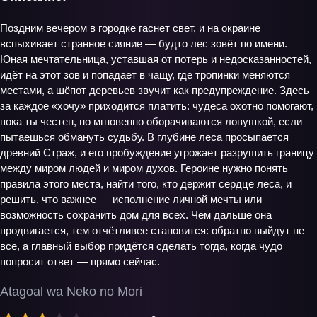
Поздним вечером в городке гаснет свет, и на окраине
вспыхивает странное сияние — будто лес зовёт по имени.
Юная мечтательница, уставшая от потерь и недосказанностей,
идёт на этот зов и попадает в чащу, где тропинки меняются
местами, а шёпот деревьев звучит как предупреждение. Здесь
за каждое «хочу» приходится платить: чудеса охотно помогают,
пока ты честен, но мгновенно оборачиваются ловушкой, если
пытаешься обмануть судьбу. В глубине леса просыпается
древний Страж, и его пробуждение угрожает разрушить границу
между миром людей и миром духов. Героине нужно понять
правила этого места, найти того, кто держит сердце леса, и
решить, что важнее — исполнение личной мечты или
возможность сохранить дом для всех. Чем дальше она
продвигается, тем отчётливее становится: обратно выйдут не
все, а главный выбор придётся сделать тогда, когда чудо
попросит ответ — прямо сейчас.
Atagoal wa Neko no Mori