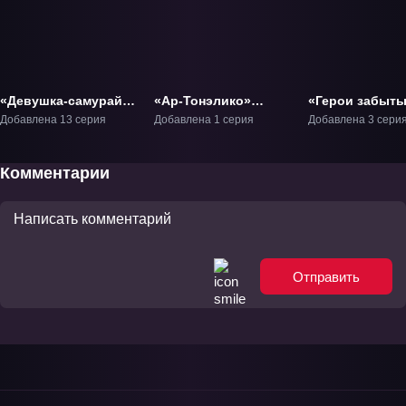
«Девушка-самурай»
«Ар-Тонэлико»
«Герои забыт
ТВ-1
ОВА-1
времён» ОВА-1
Добавлена 13 серия
Добавлена 1 серия
Добавлена 3 сери
Комментарии
Отправить