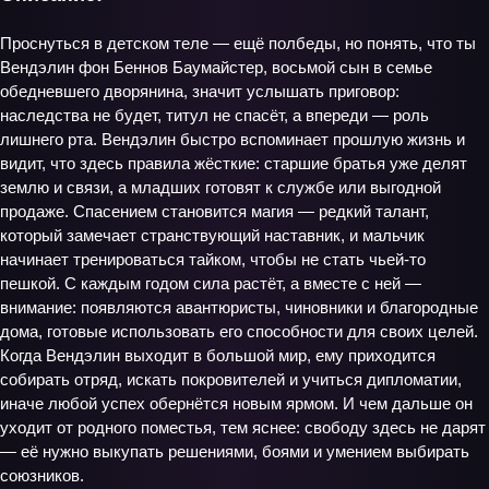
Проснуться в детском теле — ещё полбеды, но понять, что ты
Вендэлин фон Беннов Баумайстер, восьмой сын в семье
обедневшего дворянина, значит услышать приговор:
наследства не будет, титул не спасёт, а впереди — роль
лишнего рта. Вендэлин быстро вспоминает прошлую жизнь и
видит, что здесь правила жёсткие: старшие братья уже делят
землю и связи, а младших готовят к службе или выгодной
продаже. Спасением становится магия — редкий талант,
который замечает странствующий наставник, и мальчик
начинает тренироваться тайком, чтобы не стать чьей‑то
пешкой. С каждым годом сила растёт, а вместе с ней —
внимание: появляются авантюристы, чиновники и благородные
дома, готовые использовать его способности для своих целей.
Когда Вендэлин выходит в большой мир, ему приходится
собирать отряд, искать покровителей и учиться дипломатии,
иначе любой успех обернётся новым ярмом. И чем дальше он
уходит от родного поместья, тем яснее: свободу здесь не дарят
— её нужно выкупать решениями, боями и умением выбирать
союзников.