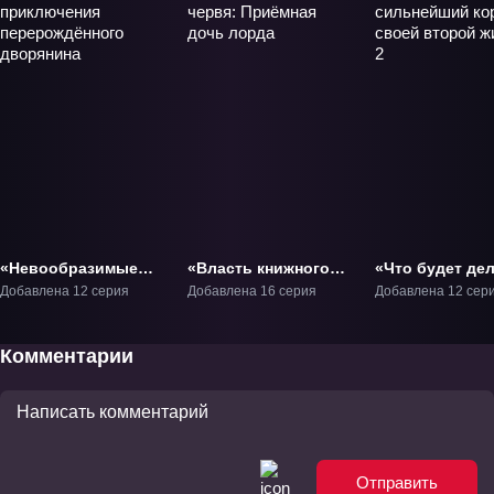
«Невообразимые
«Власть книжного
«Что будет де
приключения
червя: Приёмная
сильнейший к
Добавлена 12 серия
Добавлена 16 серия
Добавлена 12 сер
перерождённого
дочь лорда» ТВ-4
в своей второ
дворянина» ТВ-1
жизни? 2» ТВ-2
Комментарии
Отправить