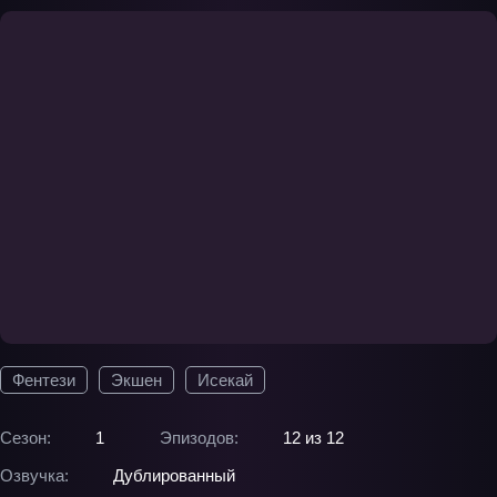
Фентези
Экшен
Исекай
Сезон:
1
Эпизодов:
12 из 12
Озвучка:
Дублированный