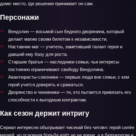
доме: место, где решения принимает он сам.
Персонажи
Вендэлин — восьмой сын бедного дворянина, который
делает магию своим билетом к независимости.
Наставник‑маг — учитель, заметивший талант героя и
давший ему базу для роста.
Старшие братья — наследники семьи, чьи интересы
постоянно ограничивают свободу Вендэлина.
Авантюристы‑союзники — первые люди вне семьи, с кем
герой учится доверять и сражаться.
Дворянство и чиновники — те, кто пытается привязать его
способности к выгодным контрактам.
Как сезон держит интригу
Сериал интересно обыгрывает «исекай без читов»: герой силён
магией, но основная борьба идёт не на арене, а в бюрократии и