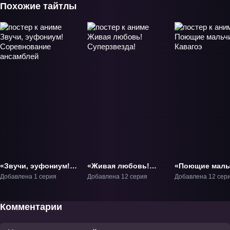
Похожие тайтлы
«Звучи, эуфониум!
«Живая любовь!
«Поющие маль
Соревнование
Суперзвезда!» ТВ-1
из Кавагоэ» ТВ
Добавлена 1 серия
Добавлена 12 серия
Добавлена 12 сер
ансамблей»
Фильм-1
Комментарии