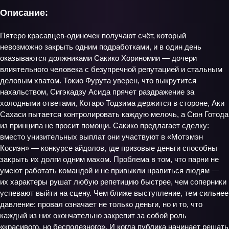
Описание:
Пятеро красавцев‑одиночек получают счёт, который
невозможно закрыть одним подработками, и в один день
оказываются должниками Сакико Хориномии — дочери
влиятельного человека с безупречной репутацией и стальным
деловым хватом. Токио Фурута уверен, что выкрутится
нахальством, Сигэкадзу Асида прячет раздражение за
холодными ответами, Котаро Тодзима держится в стороне, Аки
Сахаси пытается контролировать каждую мелочь, а Сюн Готода
из принципа не просит помощи. Сакико предлагает сделку:
вместо унизительных выплат они участвуют в «Мотэмэн
Косиэн» — конкурсе айдолов, где призовые деньги способны
закрыть их долги одним махом. Проблема в том, что парни не
умеют работать командой и не привыкли нравиться людям —
их характеры рушат любую репетицию быстрее, чем соперники
успевают выйти на сцену. Чем ближе выступление, тем сильнее
давление: провал означает не только деньги, но и то, что
каждый из них окончательно закрепит за собой роль
«красивого, но бесполезного». И когда публика начинает решать