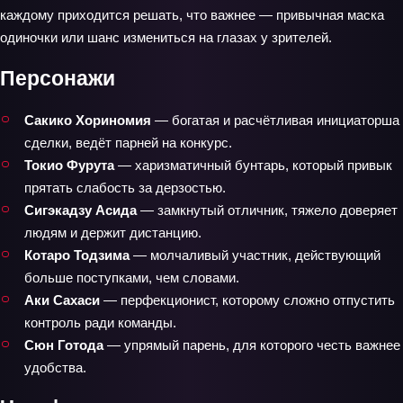
каждому приходится решать, что важнее — привычная маска
одиночки или шанс измениться на глазах у зрителей.
Персонажи
Сакико Хориномия
— богатая и расчётливая инициаторша
сделки, ведёт парней на конкурс.
Токио Фурута
— харизматичный бунтарь, который привык
прятать слабость за дерзостью.
Сигэкадзу Асида
— замкнутый отличник, тяжело доверяет
людям и держит дистанцию.
Котаро Тодзима
— молчаливый участник, действующий
больше поступками, чем словами.
Аки Сахаси
— перфекционист, которому сложно отпустить
контроль ради команды.
Сюн Готода
— упрямый парень, для которого честь важнее
удобства.