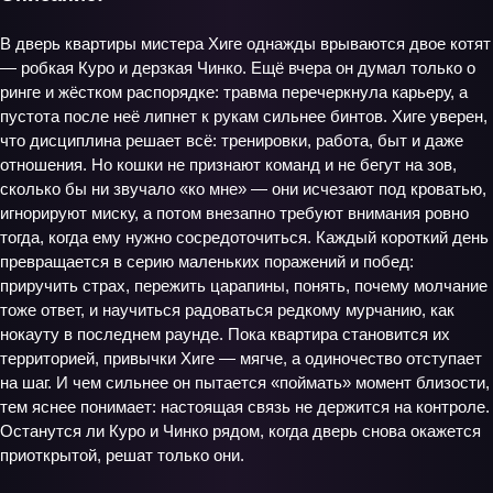
В дверь квартиры мистера Хиге однажды врываются двое котят
— робкая Куро и дерзкая Чинко. Ещё вчера он думал только о
ринге и жёстком распорядке: травма перечеркнула карьеру, а
пустота после неё липнет к рукам сильнее бинтов. Хиге уверен,
что дисциплина решает всё: тренировки, работа, быт и даже
отношения. Но кошки не признают команд и не бегут на зов,
сколько бы ни звучало «ко мне» — они исчезают под кроватью,
игнорируют миску, а потом внезапно требуют внимания ровно
тогда, когда ему нужно сосредоточиться. Каждый короткий день
превращается в серию маленьких поражений и побед:
приручить страх, пережить царапины, понять, почему молчание
тоже ответ, и научиться радоваться редкому мурчанию, как
нокауту в последнем раунде. Пока квартира становится их
территорией, привычки Хиге — мягче, а одиночество отступает
на шаг. И чем сильнее он пытается «поймать» момент близости,
тем яснее понимает: настоящая связь не держится на контроле.
Останутся ли Куро и Чинко рядом, когда дверь снова окажется
приоткрытой, решат только они.