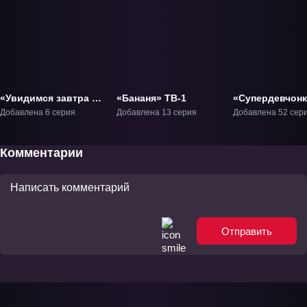
«Увидимся завтра в
«Бананя» ТВ-1
«Супердевчон
ресторанном
ТВ-1
Добавлена 6 серия
Добавлена 13 серия
Добавлена 52 сер
дворике» ТВ-1
Комментарии
Отправить