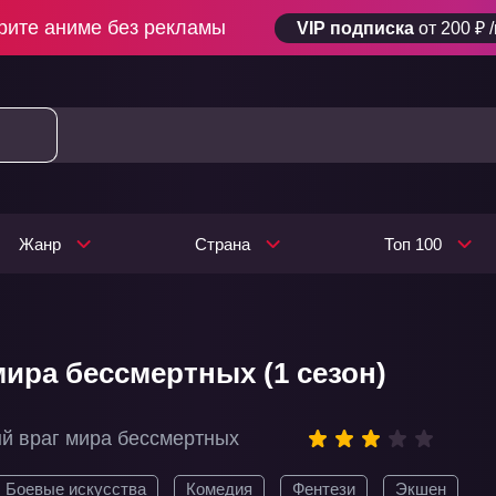
рите аниме без рекламы
VIP подписка
от 200 ₽ 
Жанр
Страна
Топ 100
мира бессмертных (1 сезон)
й враг мира бессмертных
Боевые искусства
Комедия
Фентези
Экшен