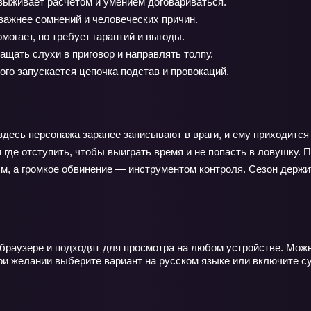
выживает расчётом и умением договариваться.
важнее сомнений и человеческих причин.
огает, но требует гарантий и выгоды.
ащать слухи в приговор и направлять толпу.
ого запускается цепочка подстав и провокаций.
десь персонажа заранее записывают в враги, и ему приходится 
 где отступить, чтобы выиграть время и не попасть в ловушку. П
 а громкое обвинение — инструментом контроля. Сезон держит 
браузере и подходят для просмотра на любом устройстве. Можно
При желании выберите вариант на русском языке или включите с