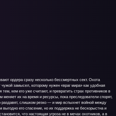
ывают ордера сразу несколько бессмертных сект. Охота
т чужой замысел, которому нужен «враг мира» как удобная
 тем, кем его уже считают, и превратить страх противников в
ем меняет их на время и ресурсы, пока преследователи спорят,
о раздавят, слишком резко — и мир вспыхнет войной между
 выгодно его спасение, но их поддержка не бескорыстна и
 становится, что настоящая угроза не в мечах охотников, а в