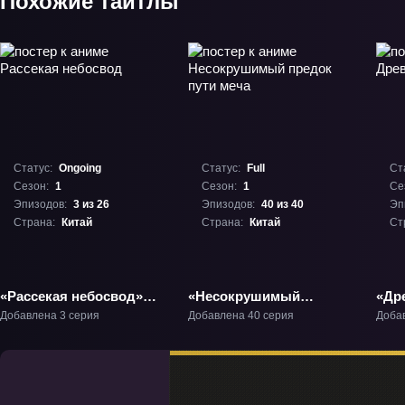
Похожие тайтлы
Статус:
Ongoing
Статус:
Full
Ст
Сезон:
1
Сезон:
1
Се
Эпизодов:
3 из 26
Эпизодов:
40 из 40
Эп
Страна:
Китай
Страна:
Китай
Ст
«Рассекая небосвод»
«Несокрушимый
«Др
ТВ-1
предок пути меча» ТВ-1
Добавлена 3 серия
Добавлена 40 серия
Доба