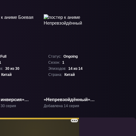
Full
Статус:
Ongoing
1
Сезон:
1
в:
30 из 30
Эпизодов:
14 из 14
Китай
Страна:
Китай
 инверсия»
«Непревзойдённый»
ТВ-1
 30 серия
Добавлена 14 серия