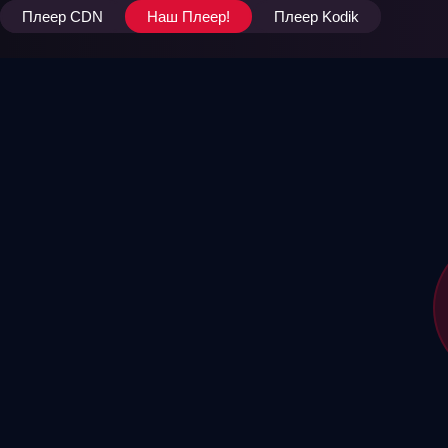
Плеер CDN
Наш Плеер!
Плеер Kodik