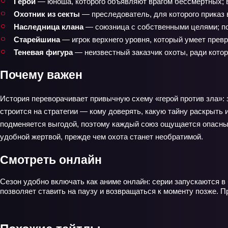
Герой
— юноша, которого объявляют врагом бессмертных; 
Охотник из секты
— преследователь, для которого приказ 
Наследница клана
— союзница с собственными целями; пом
Старейшина
— игрок верхнего уровня, который умеет превр
Теневая фигура
— неизвестный заказчик охоты, ради котор
Почему важен
История переворачивает привычную схему «герой против зла»: з
строится на стратегии — кому доверять, какую тайну раскрыть и
подменяется выгодой, поэтому каждый союз ощущается опасным,
удобной жертвой, прежде чем охота станет необратимой.
Смотреть онлайн
Сезон удобно включать как аниме онлайн: серии запускаются в 
позволяет ставить на паузу и возвращаться к моменту позже. 