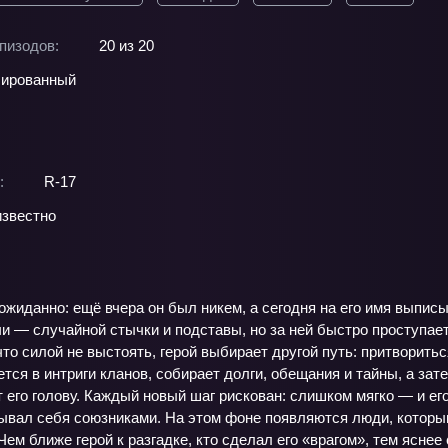
пизодов:
20 из 20
ированный
:
R-17
звестно
ожиданно: ещё вчера он был никем, а сегодня на его имя выпис
и — случайной стычки и подставы, но за ней быстро проступае
то силой не выстоять, герой выбирает другой путь: притвориться
ется в интриги кланов, собирает долги, обещания и тайны, а зат
 его голову. Каждый новый шаг рискован: слишком мягко — и ег
зывал себя союзниками. На этом фоне появляются люди, которым
Чем ближе герой к разгадке, кто сделал его «врагом», тем яснее