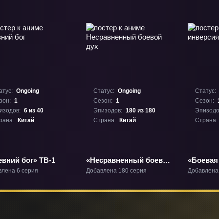
атус:
Ongoing
Статус:
Ongoing
Статус:
зон:
1
Сезон:
1
Сезон:
изодов:
6 из 40
Эпизодов:
180 из 180
Эпизодо
рана:
Китай
Страна:
Китай
Страна:
евний бог» ТВ-1
«Несравненный боевой
«Боевая
дух» ТВ-1
ТВ-1
влена 6 серия
Добавлена 180 серия
Добавлена