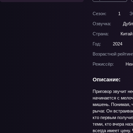
Сезон:
1
Э
Озвучка:
Дубл
Страна:
Китай
Год:
2024
Возрастной рейтинг
Режиссёр:
Неи
Описание:
Приговор звучит не
начинается с мелоч
мишень. Понимая, ч
рычаг. Он встраива
кто первым получит
теми, кто вчера на
всегда имеет цену. 