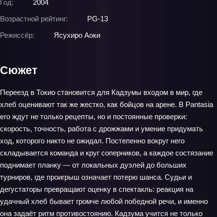
Год:
2004
Возрастной рейтинг:
PG-13
Режиссёр:
Ясухиро Аоки
Сюжет
Переезд в Токио становится для Кадзумы входом в мир, где
хлеб оценивают так же жестко, как бойцов на арене. В Pantasia
его ждут не только рецепты, но и постоянные проверки:
скорость, точность, работа с дрожжами и умение придумать
ход, которого никто не ожидал. Постепенно вокруг него
складывается команда и круг соперников, а каждое состязание
поднимает планку — от локальных дуэлей до больших
турниров, где проигрыш означает потерю шанса. Судьи и
дегустаторы превращают оценку в спектакль: реакция на
удачный хлеб бывает громче любой победной речи, и именно
она задаёт ритм противостоянию. Кадзума учится не только