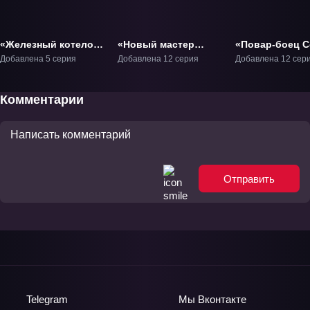
«Железный котелок
«Новый мастер
«Повар-боец С
Жана!» ТВ-1
кулинарии» ТВ-1
Четвёртое блю
Добавлена 5 серия
Добавлена 12 серия
Добавлена 12 сер
ТВ-4
Комментарии
Отправить
Telegram
Мы
Вконтакте