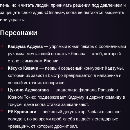
печь, но и читать людей, принимать решения под давлением и
защищать свою идею «Яппана», когда её пытаются высмеять
или украсть.
Персонажи
Кадзума Адзума
— упрямый юный пекарь с «солнечными
руками», мечтающий создать «Яппан» — хлеб, который
станет символом Японии.
Кёсукэ Кавачи
— первый серьёзный конкурент Кадзумы,
который из зависти быстро превращается в напарника и
вечный источник сюрпризов.
Цукино Адзусагава
— владелица филиала Pantasia в
Южном Токио; поддерживает Кадзуму и держит команду в
тонусе, даже когда ставки зашкаливают.
Рё Куроянаги
— звёздный дегустатор Pantasia: внешне
холоден, но во время проб хлеба выдаёт легендарные
«реакции», от которых дрожит зал.