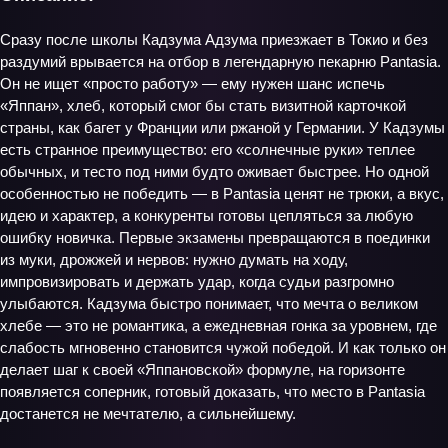
Сразу после школы Кадзума Адзума приезжает в Токио и без
раздумий врывается на отбор в легендарную пекарню Pantasia.
Он не ищет «просто работу» — ему нужен шанс испечь
«Яппан», хлеб, который смог бы стать визитной карточкой
страны, как багет у Франции или ржаной у Германии. У Кадзумы
есть странное преимущество: его «солнечные руки» теплее
обычных, и тесто под ними будто оживает быстрее. Но одной
особенностью не победить — в Pantasia ценят не трюки, а вкус,
идею и характер, а конкуренты готовы цепляться за любую
ошибку новичка. Первые экзамены превращаются в поединки
из муки, дрожжей и нервов: нужно думать на ходу,
импровизировать и держать удар, когда судьи разгромно
улыбаются. Кадзума быстро понимает, что мечта о великом
хлебе — это не романтика, а ежедневная гонка за уровнем, где
слабость мгновенно становится чужой победой. И как только он
делает шаг к своей «Яппановской» формуле, на горизонте
появляется соперник, готовый доказать, что место в Pantasia
достанется не мечтателю, а сильнейшему.