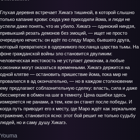
Глухая деревня встречает Хикагэ тишиной, в которой слышно
только капание крови: сюда уже приходили йома, и люди не
успели даже понять, что их убило. Хикагэ — одинокий ниндзя,
привыкший резать демонов без эмоций, — ищет не просто
очередную нечисть: он идёт по следу Маро, бывшего друга,
который превратился в одержимого посланца царства тьмы. На
фоне гражданской войны зло становится двуликим:
человеческая жестокость не уступает демонам, а любые
союзники могут оказаться временными. Хикагэ держится на
одной клятве — остановить пришествие йома, пока мир не
провалился в ад окончательно, — но в каждом столкновении
ему предлагают соблазнительную сделку: власть, сила и даже
бессмертие в обмен на шаг в темноту. Цена ошибки здесь
измеряется не ранами, а тем, кем он станет после победы. И
когда путь приводит его к месту, где Маро ждёт как зеркальное
отражение, становится ясно: этот бой решит не только судьбу
людей, но и саму душу Хикагэ.
Youma