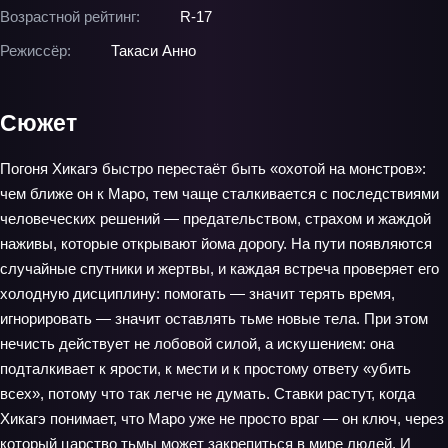
Возрастной рейтинг:
R-17
Режиссёр:
Такаси Анно
Сюжет
Погоня Хикагэ быстро перестаёт быть «охотой на монстров»:
чем ближе он к Маро, тем чаще сталкивается с последствиями
человеческих решений — предательством, страхом и жаждой
наживы, которые открывают йома дорогу. На пути появляются
случайные спутники и жертвы, и каждая встреча проверяет его
холодную дисциплину: помогать — значит терять время,
игнорировать — значит оставлять тьме новые тела. При этом
нечисть действует не лобовой силой, а искушением: она
подталкивает к ярости, к мести и к простому ответу «убить
всех», потому что так легче не думать. Ставки растут, когда
Хикагэ понимает, что Маро уже не просто враг — он ключ, через
который царство тьмы может закрепиться в мире людей. И