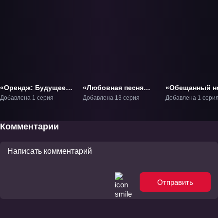
«Орендж: Будущее»
«Любовная песня
«Обещанный н
Фильм-1
одного пилота» ТВ-1
фестиваль»
Добавлена 1 серия
Добавлена 13 серия
Добавлена 1 сери
Фильм-1
Комментарии
Отправить