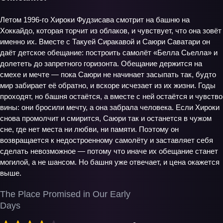
Летом 1996‑го Хироки Фудзисава смотрит на башню на
Хоккайдо, которая торчит из облаков, и чувствует, что она зовёт
именно их. Вместе с Такуей Сиракавой и Саюри Саватари он
даёт детское обещание: построить самолёт «Белла Сьелла» и
долететь до запретного горизонта. Обещание держится на
смехе и мечте — пока Саюри не начинает засыпать так, будто
мир забирает её обратно, и вскоре исчезает из их жизни. Годы
проходят, но башня остаётся, а вместе с ней остаётся и чувство
вины: они бросили мечту, а она забрала человека. Если Хироки
снова промолчит и смирится, Саюри так и останется в чужом
сне, где нет места ни любви, ни памяти. Поэтому он
возвращается к недостроенному самолёту и заставляет себя
сделать невозможное — потому что иначе их обещание станет
могилой, а не шансом. Но башня уже отвечает, и цена окажется
выше.
The Place Promised in Our Early
Days