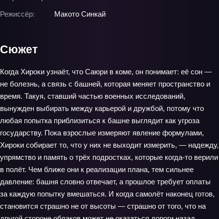
Режиссёр:
Макото Синкай
Сюжет
Когда Хироки узнаёт, что Саюри в коме, он понимает: её сон —
не болезнь, а связь с башней, которая меняет пространство и
время. Такуя, ставший частью военных исследований,
вынужден выбирать между карьерой и дружбой, потому что
любая попытка приблизиться к башне выглядит как угроза
государству. Пока взрослые измеряют явление формулами,
Хироки собирает то, что у них не выходит измерить, — надежду,
упрямство и память о трёх подростках, которые когда‑то верили
в полёт. Чем ближе они к реализации плана, тем сильнее
давление: башня словно отвечает, а прошлое требует оплаты
за каждую попытку вмешаться. И когда самолёт наконец готов,
становится страшно не от высоты — страшно от того, что на
другой стороне облаков может не оказаться дороги назад.