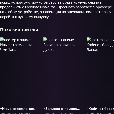
порядку, поэтому можно быстро выбрать нужную серию и
продолжить с нужного момента. Просмотр работает в браузере
на любом устройстве, а навигация по эпизодам помогает сразу
перейти к нужному выпуску.
Похожие тайтлы
«Иные стремления
«Записки о поисках
«Кабинет бесе
Чжи Тана» ТВ-1
духов» ТВ-1
Храм Ланьжэ»
Добавлена 26 серия
Добавлена 23 серия
Добавлена 1 сери