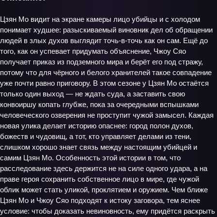
Цзян Мо видит на экране камеры лицо убийцы и с холодом
понимает худшее: разыскиваемый виновник дел об обращении
людей в злых духов выглядит точь-в-точь как он сам. Ещё до
того, как он успевает придумать объяснение, Чжоу Сяо
получает приказ из подземного мира и берёт его под стражу,
потому что для чёрного и белого хранителей такое совпадение
уже почти равно приговору. В этом сезоне у Цзян Мо остаётся
только один выход — не ждать суда, а заставить свою
конвоиршу копать глубже, пока за очередными вспышками
человеческого озверения не проступит чужой замысел. Каждая
новая улика делает историю опаснее: город полон духов,
божеств и чудовищ, а тот, кто управляет делами из тени,
слишком хорошо знает связь между настоящим убийцей и
самим Цзян Мо. Особенность этой истории в том, что
расследование здесь держится не на силе одного удара, а на
праве героя сохранить собственное лицо в мире, где чужой
облик может стать уликой, проклятием и оружием. Чем ближе
Цзян Мо и Чжоу Сяо подходят к истоку заговора, тем яснее
условие: чтобы доказать невиновность, ему придётся раскрыть