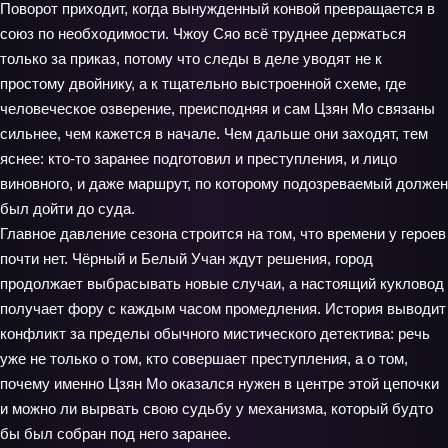
Поворот приходит, когда вынужденный конвой превращается в
союз по необходимости. Чжоу Сяо всё труднее держаться
только за приказ, потому что следы в деле уводят не к
простому двойнику, а к тщательно выстроенной схеме, где
человеческое озверение, преисподняя и сам Цзян Мо связаны
сильнее, чем кажется в начале. Чем дальше они заходят, тем
яснее: кто-то заранее подготовил и преступления, и лицо
виновного, и даже маршрут, по которому подозреваемый должен
был дойти до суда.
Главное давление сезона строится на том, что времени у героев
почти нет. Чёрный и Белый Учан ждут решения, город
продолжает выбрасывать новые случаи, а настоящий кукловод
получает фору с каждым часом промедления. История выводит
конфликт за пределы обычного мистического детектива: речь
уже не только о том, кто совершает преступления, а о том,
почему именно Цзян Мо оказался нужен в центре этой цепочки
и можно ли вырвать свою судьбу у механизма, который будто
бы был собран под него заранее.