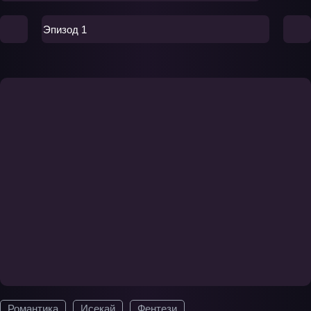
Эпизод 1
Романтика
Исекай
Фентези