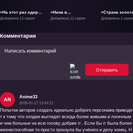
«На этот раз одержи
«Нина в
«Страна золота
победу над
королевстве звёзд»
страна воды»
Добавлена 12 серия
Добавлена 12 серия
Добавлена 1 сери
императором
ТВ-1
Фильм-1
драконов,
благородная
Комментарии
девушка!» ТВ-1
Отправить
Anime33
AN
2026-01-17 13:40:21
Попытки авторов создать идеально доброго персонажа приводя
т к тому что злодеи выглядят всегда более живыми и логичным
и чем больные на всю голову добрве гг . Если бы гг была более
жизнеспособная то просто грохнула бы учёного и делу конец. Н