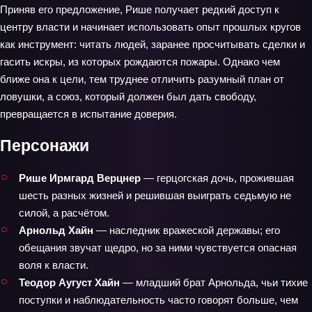
Приняв его предложение, Рише получает редкий доступ к
центру власти и начинает использовать опыт прошлых кругов
как инструмент: читать людей, заранее просчитывать сделки и
гасить искры, из которых рождаются пожары. Однако чем
ближе она к цели, тем труднее отличить разумный план от
ловушки, а союз, который должен был дать свободу,
превращается в испытание доверия.
Персонажи
Рише Ирмгард Верцнер
— герцогская дочь, прожившая
шесть разных жизней и решившая выиграть седьмую не
силой, а расчётом.
Арнольд Хайн
— наследник вражеской державы; его
обещания звучат щедро, но за ними чувствуется опасная
воля к власти.
Теодор Аугуст Хайн
— младший брат Арнольда, чьи тихие
поступки и наблюдательность часто говорят больше, чем