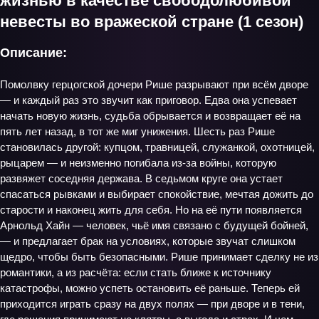
жизнью в качестве свободолюбивой
невесты во вражеской стране (1 сезон)
Описание:
Помолвку герцогской дочери Рише разрывают при всём дворе
— и каждый раз это звучит как приговор. Едва она успевает
начать новую жизнь, судьба обрывается и возвращает её на
пять лет назад, в тот же миг унижения. Шесть раз Рише
становилась другой: купцом, травницей, служанкой, охотницей,
рыцарем — и неизменно погибала из‑за войны, которую
развяжет соседняя держава. В седьмом круге она устает
спасаться рывками и выбирает спокойствие, мечтая дожить до
старости и наконец жить для себя. Но на её пути появляется
Арнольд Хайн — человек, чьё имя связано с будущей бойней,
— и предлагает брак на условиях, которые звучат слишком
щедро, чтобы быть безопасными. Рише принимает сделку не из
романтики, а из расчёта: если стать ближе к источнику
катастрофы, можно успеть остановить её раньше. Теперь ей
приходится играть сразу на двух полях — при дворе и в тени,