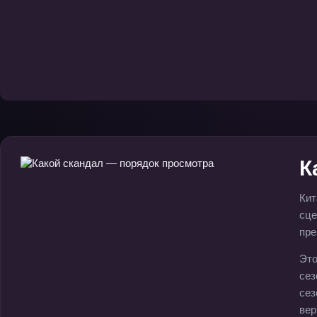
К
Кит
сце
пре
Это
сез
сез
вер