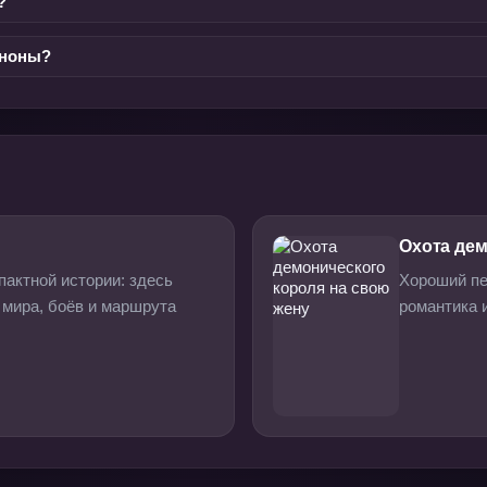
?
аноны?
Охота дем
актной истории: здесь
Хороший пе
 мира, боёв и маршрута
романтика и