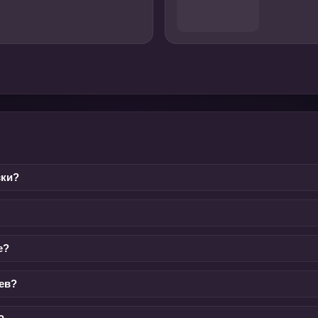
ски?
е?
ев?