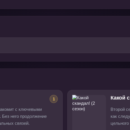
Какой с
1
накомит с ключевыми
Второй с
. Без него продолжение
как след
альных связей.
цельного