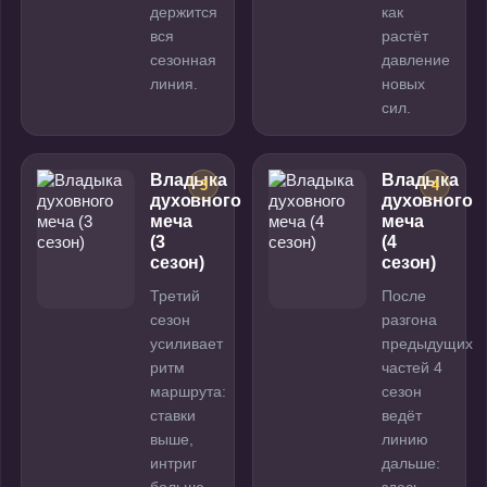
держится
как
вся
растёт
сезонная
давление
линия.
новых
сил.
Владыка
Владыка
3
4
духовного
духовного
меча
меча
(3
(4
сезон)
сезон)
Третий
После
сезон
разгона
усиливает
предыдущих
ритм
частей 4
маршрута:
сезон
ставки
ведёт
выше,
линию
интриг
дальше: