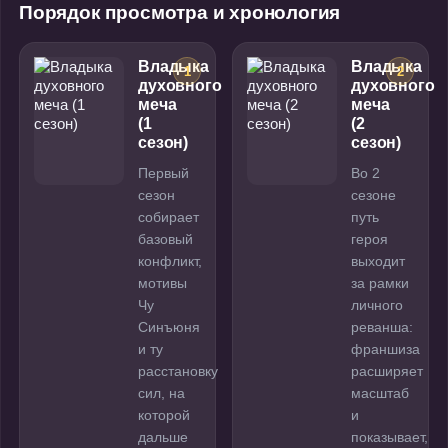
Порядок просмотра и хронология
Владыка
Владыка
1
2
духовного
духовного
меча
меча
(1
(2
сезон)
сезон)
Первый
Во 2
сезон
сезоне
собирает
путь
базовый
героя
конфликт,
выходит
мотивы
за рамки
Чу
личного
Синъюня
реванша:
и ту
франшиза
расстановку
расширяет
сил, на
масштаб
которой
и
дальше
показывает,