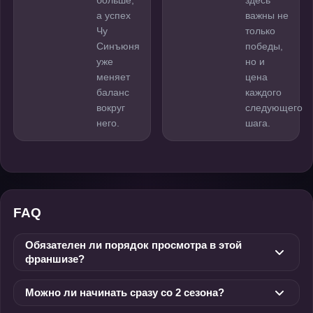
больше,
здесь
а успех
важны не
Чу
только
Синъюня
победы,
уже
но и
меняет
цена
баланс
каждого
вокруг
следующего
него.
шага.
FAQ
Обязателен ли порядок просмотра в этой
франшизе?
Можно ли начинать сразу со 2 сезона?