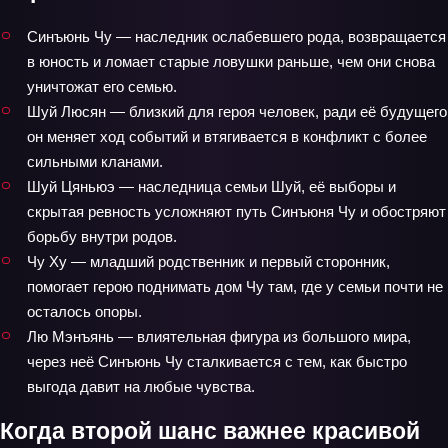
Синъюнь Чу — наследник ослабевшего рода, возвращается
в юность и ломает старые ловушки раньше, чем они снова
уничтожат его семью.
Шуй Люсян — близкий для героя человек, ради её будущего
он меняет ход событий и втягивается в конфликт с более
сильными кланами.
Шуй Цяньюэ — наследница семьи Шуй, её выборы и
скрытая ревность усложняют путь Синъюня Чу и обостряют
борьбу внутри родов.
Чу Ху — младший родственник и первый сторонник,
помогает герою поднимать дом Чу там, где у семьи почти не
осталось опоры.
Лю Мэнъянь — влиятельная фигура из большого мира,
через неё Синъюнь Чу сталкивается с тем, как быстро
выгода давит на любые чувства.
Когда второй шанс важнее красивой