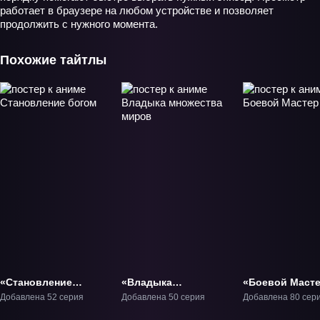
работает в браузере на любом устройстве и позволяет
продолжить с нужного момента.
Похожие тайтлы
«Становление
«Владыка
«Боевой Маст
богом» ТВ-1
множества миров»
ТВ-1
Добавлена 52 серия
Добавлена 50 серия
Добавлена 80 сер
ТВ-1