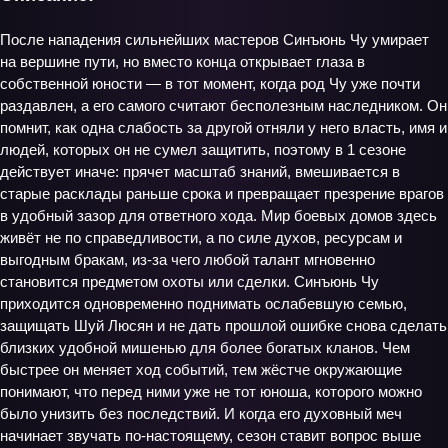
После нападения сильнейших мастеров Синъюнь Чу умирает
на вершине пути, но вместо конца открывает глаза в
собственной юности — в тот момент, когда род Чу уже почти
раздавлен, а его самого считают бесполезным наследником. Он
помнит, как одна слабость за другой отняли у него власть, имя и
людей, которых он не сумел защитить, поэтому в 1 сезоне
действует иначе: прячет масштаб знаний, вмешивается в
старые расклады раньше срока и превращает презрение врагов
в удобный зазор для ответного хода. Мир боевых домов здесь
живёт не по справедливости, а по силе духов, ресурсам и
выгодным бракам, из-за чего любой талант мгновенно
становится предметом охоты или сделки. Синъюнь Чу
приходится одновременно поднимать ослабевшую семью,
защищать Шуй Люсян и не дать прошлой ошибке снова сделать
близких удобной мишенью для более богатых кланов. Чем
быстрее он меняет ход событий, тем жёстче окружающие
понимают, что перед ними уже не тот юноша, которого можно
было унизить без последствий. И когда его духовный меч
начинает звучать по-настоящему, сезон ставит вопрос выше