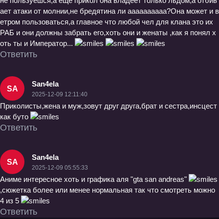
не пользуешся,а еще прикол она владеет только льдом,а отбив
ает атаки от молнии,не бредятина ли аааааааааа?Она может и в
етром пользоваться,а главное что любой чел для клана это их
РАБ и они должны забрать его,хоть они и женаты ,как я понял х
оть ты и Император...
Ответить
San4ela
SA
2025-12-09 12:11:40
Приколисты,жена и муж,зовут друг друга,брат и сестра,инсцест
как буто
Ответить
San4ela
SA
2025-12-09 05:55:33
Аниме интересное хоть и графика аля "gta san andreas"
,сюжетка более или менее нормальная так что смотреть можно
4 из 5
Ответить