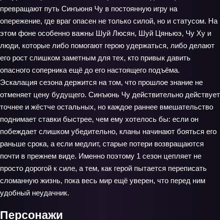
превращают путь Синъюня Чу в постоянную игру на
опережение, где враг опасен не только силой, но и статусом. На
этом фоне особенно важны Шуй Люсян, Шуй Цяньюэ, Чу Ху и
люди, которые либо помогают герою удержаться, либо делают
его рост слишком заметным для тех, кто привык давить
опасного соперника ещё до его настоящего подъёма.
Эскалация сезона держится на том, что прошлое знание не
отменяет цену будущего. Синъюнь Чу действительно действует
точнее и жёстче остальных, но каждое раннее вмешательство
поднимает ставки быстрее, чем ему хотелось бы: если он
побеждает слишком убедительно, кланы начинают бояться его
раньше срока, а если медлит, старые потери возвращаются
почти в прежнем виде. Именно поэтому 1 сезон цепляет не
просто дорогой к силе, а тем, как герой пытается переписать
сломанную жизнь, пока весь мир ещё уверен, что перед ним
удобный неудачник.
Персонажи