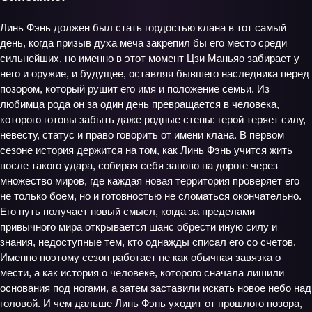
Линь Фэнь должен был стать гордостью клана в тот самый
день, когда призыв духа меча закрепил бы его место среди
сильнейших, но именно в этот момент Цзи Маньяо забирает у
него и оружие, и будущее, оставляя бывшего наследника перед
позором, который рушит его имя и положение семьи. Из
любимца рода он за один день превращается в человека,
которого готовы забыть даже родные стены: герой теряет силу,
невесту, статус и право говорить от имени клана. В первом
сезоне история держится на том, как Линь Фэнь учится жить
после такого удара, собирая себя заново на дороге через
множество миров, где каждая новая территория проверяет его
не только боем, но и готовностью не сломаться окончательно.
Его путь получает новый смысл, когда за пределами
привычного мира открывается шанс обрести иную силу и
знания, недоступные тем, кто однажды списал его со счетов.
Именно поэтому сезон работает не как обычная завязка о
мести, а как история о человеке, которого сначала лишили
основания под ногами, а затем заставили искать новое небо над
головой. И чем дальше Линь Фэнь уходит от прошлого позора,