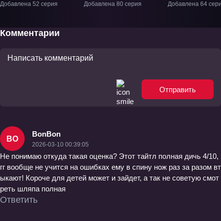
богом» ТВ-1
ТВ-1
ТВ-1
Добавлена 52 серия
Добавлена 80 серия
Добавлена 64 сер
Комментарии
Отправить
BonBon
BO
2026-03-10 00:39:05
Не понимаю откуда такая оценка? Этот тайтл полная дичь 4/10,
гг вообще не учится на ошибках ему в спину нож раз за разом вт
ыкают! Короче для детей может и зайдет, а так не советую смот
реть шляпа полная
Ответить