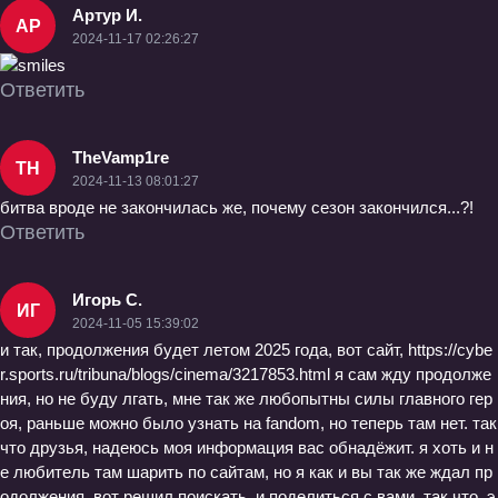
Артур И.
АР
2024-11-17 02:26:27
Ответить
TheVamp1re
TH
2024-11-13 08:01:27
битва вроде не закончилась же, почему сезон закончился...?!
Ответить
Игорь С.
ИГ
2024-11-05 15:39:02
и так, продолжения будет летом 2025 года, вот сайт, https://cybe
r.sports.ru/tribuna/blogs/cinema/3217853.html я сам жду продолже
ния, но не буду лгать, мне так же любопытны силы главного гер
оя, раньше можно было узнать на fandom, но теперь там нет. так
что друзья, надеюсь моя информация вас обнадёжит. я хоть и н
е любитель там шарить по сайтам, но я как и вы так же ждал пр
одолжения, вот решил поискать, и поделиться с вами, так что, э