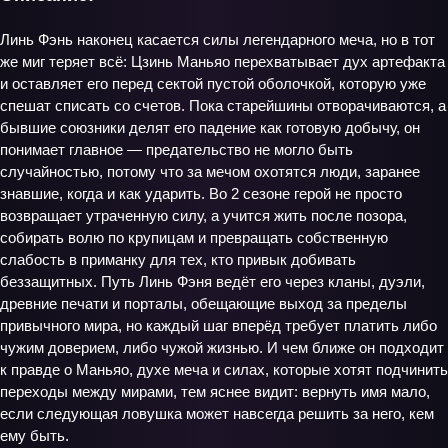
Линь Фэнь наконец касается силы легендарного меча, но в тот
же миг теряет всё: Цзинь Маньяо перехватывает дух артефакта
и оставляет его перед сектой пустой оболочкой, которую уже
спешат списать со счетов. Пока старейшины отворачиваются, а
бывшие союзники делят его падение как готовую добычу, он
понимает главное — предательство не могло быть
случайностью, потому что за мечом охотятся люди, заранее
знавшие, когда и как ударить. Во 2 сезоне герой не просто
возвращает утраченную силу, а учится жить после позора,
собирать волю по крупицам и превращать собственную
слабость в приманку для тех, кто привык добивать
беззащитных. Путь Линь Фэня ведёт его через кланы, дуэли,
древние печати и порталы, обещающие выход за пределы
привычного мира, но каждый шаг вперёд требует платить либо
чужим доверием, либо чужой жизнью. И чем ближе он подходит
к правде о Маньяо, духе меча и силах, которые хотят подчинить
переходы между мирами, тем яснее видит: вернуть имя мало,
если следующая ловушка может навсегда решить за него, кем
ему быть.