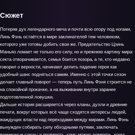
Сюжет
Потеряв дух легендарного меча и почти всю опору под ногами,
Линь Фэнь остаётся в мире заклинателей тем человеком,
которого уже готовы добить свои же. Предательство Цзинь
Маньяо ломает не только его силу, но и прежнюю картину мира:
секта отворачивается, семья боится позора, а те, кто недавно
говорил о верности, начинают делить падение героя как
удобный шанс подняться самим. Именно с этой точки сезон
делает главный поворот — теперь путь Линь Фэня строится не
на спокойной прокачке, а на выживании внутри заранее
подготовленной ловушки.
Дальше история расширяется через кланы, дуэли и древние
печати, вокруг которых всё чаще сходятся интересы людей,
жаждущих власти над переходами между мирами. Линь Фэнь
вынужден собирать силу обходными путями, заключать
временные союзы и проверять, кому можно доверять, когда