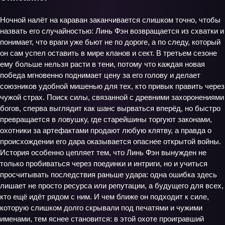
Ночной налёт на караван заканчивается слишком точно, чтобы
назвать его случайностью: Линь Фэн возвращается из схватки и
понимает, что враги уже бьют не по дороге, а по следу, который
он сам успел оставить в мире кланов и сект. В третьем сезоне
ему больше нельзя расти в тени, потому что каждая новая
победа мгновенно поднимает цену за его голову и делает
союзников удобной мишенью для тех, кто привык править через
чужой страх. Поиск силы, связанной с древними захоронениями
богов, сперва выглядит как шанс вырваться вперёд, но быстро
превращается в ловушку, где старейшины торгуют законами,
охотники за артефактами продают любую клятву, а правда о
происхождении его дара оказывается опаснее открытой войны.
История особенно цепляет тем, что Линь Фэн вынужден не
только пробиваться через поединки и интриги, но и учиться
просчитывать последствия раньше удара: одна ошибка здесь
лишает не просто ресурса или репутации, а будущего для всех,
кто ещё идёт рядом с ним. И чем ближе он подходит к силе,
которую слишком долго скрывали под печатями и чужими
именами, тем яснее становится: в этой охоте проигравший