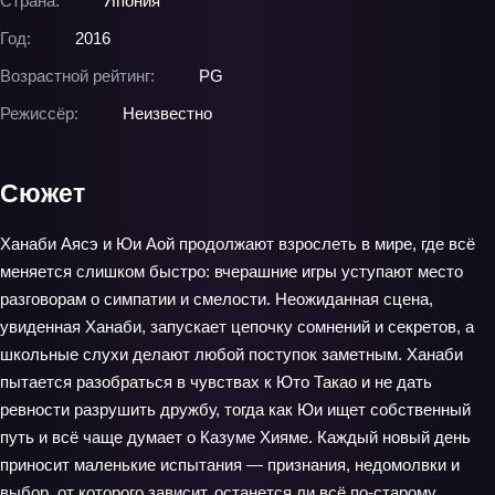
Страна:
Япония
Год:
2016
Возрастной рейтинг:
PG
Режиссёр:
Неизвестно
Сюжет
Ханаби Аясэ и Юи Аой продолжают взрослеть в мире, где всё
меняется слишком быстро: вчерашние игры уступают место
разговорам о симпатии и смелости. Неожиданная сцена,
увиденная Ханаби, запускает цепочку сомнений и секретов, а
школьные слухи делают любой поступок заметным. Ханаби
пытается разобраться в чувствах к Юто Такао и не дать
ревности разрушить дружбу, тогда как Юи ищет собственный
путь и всё чаще думает о Казуме Хияме. Каждый новый день
приносит маленькие испытания — признания, недомолвки и
выбор, от которого зависит, останется ли всё по‑старому.