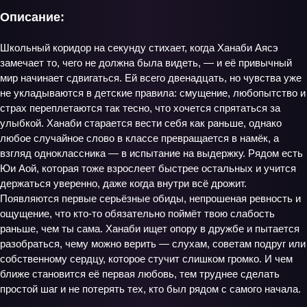
Описание:
Школьный коридор на секунду стихает, когда Ханаби Аясэ
замечает то, чего не должна была видеть, — и её привычный
мир начинает сдвигаться. Ей всего двенадцать, но чувства уже
не укладываются в детские правила: смущение, любопытство и
страх переплетаются так тесно, что хочется спрятаться за
улыбкой. Ханаби старается вести себя как раньше, однако
любое случайное слово в классе превращается в намёк, а
взгляд одноклассника — в испытание на выдержку. Рядом есть
Юи Аой, которая тоже взрослеет быстрее остальных и учится
держаться уверенно, даже когда внутри всё дрожит.
Появляются первые серьёзные обиды, непрошеная ревность и
ощущение, что кто‑то обязательно поймёт твою слабость
раньше, чем ты сама. Ханаби ищет опору в дружбе и пытается
разобраться, чему можно верить — слухам, советам подруг или
собственному сердцу, которое стучит слишком громко. И чем
ближе становится её первая любовь, тем труднее сделать
простой шаг и не потерять тех, кто был рядом с самого начала.