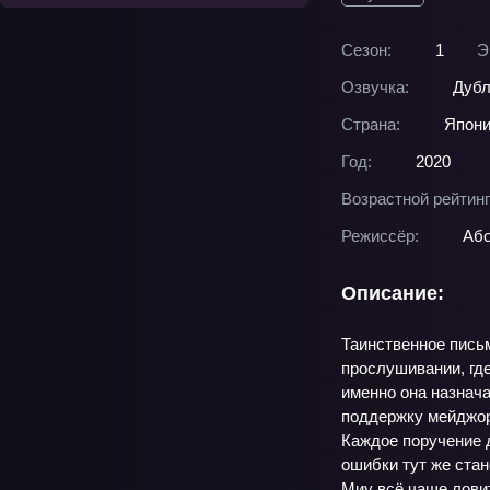
Сезон:
1
Э
Озвучка:
Дубл
Страна:
Япон
Год:
2020
Возрастной рейтинг
Режиссёр:
Або
Описание:
Таинственное пись
прослушивании, где
именно она назнач
поддержку мейджор
Каждое поручение д
ошибки тут же стан
Миу всё чаще ловит