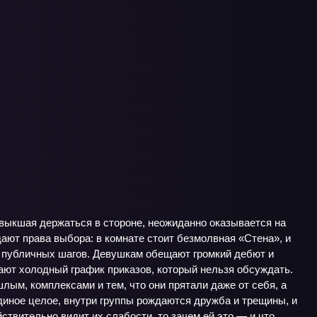
ивыкшая держаться в стороне, неожиданно оказывается на
ают права выбора: в комнате стоит безмолвная «Стена», и
х публичных шагов. Девушкам обещают громкий дебют и
ют холодный график приказов, который нельзя обсуждать.
лым, комплексами и тем, что они прятали даже от себя, а
единое целое, внутри группы рождаются дружба и трещины, и
ствительно видит их слабости, то зачем ей это — и что