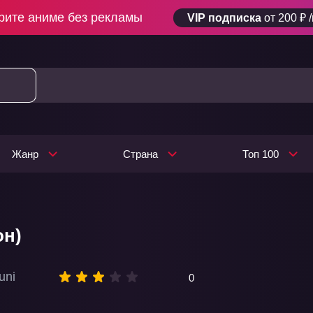
рите аниме без рекламы
VIP подписка
от 200 ₽ 
Жанр
Страна
Топ 100
он)
uni
0