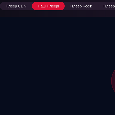
Плеер CDN
Наш Плеер!
Плеер Kodik
Плеер 