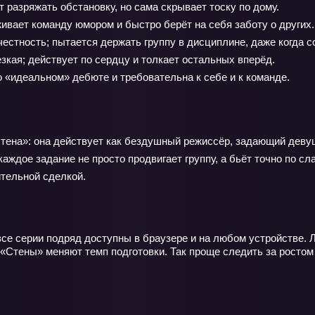
разряжать обстановку, но сама скрывает тоску по дому.
ивает команду юмором и быстро берёт на себя заботу о других.
стность; пытается держать группу в дисциплине, даже когда с
кая; действует по сердцу и толкает остальных вперёд.
 «идеальном» дебюте и требовательна к себе и к команде.
«Стена»: она действует как бездушный режиссёр, задающий деву
ждое задание не просто продвигает группу, а бьёт точно по сла
ительной сделкой.
все серии подряд доступны в браузере и на любом устройстве. 
«Стены» меняют темп подготовки. Так проще следить за ростом 