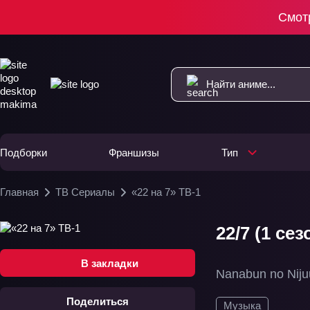
Смот
Подборки
Франшизы
Тип
Главная
ТВ Сериалы
«22 на 7» ТВ-1
22/7 (1 сез
В закладки
Nanabun no Niju
Поделиться
Музыка