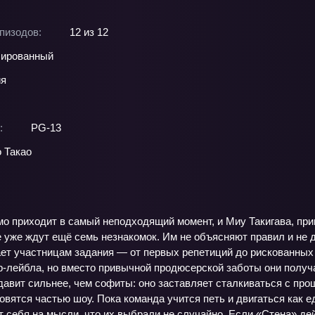
пизодов:
12 из 12
ированный
ия
:
PG-13
 Такао
мо приходит в самый неподходящий момент, и Миу Такигава, пр
 уже ждут ещё семь незнакомок. Им не объясняют правил и не д
ает участницам задания — от первых репетиций до рискованны
‑лейбла, но вместо привычной продюсерской заботы они получа
авит сильнее, чем софиты: оно заставляет сталкиваться с прош
овятся частью шоу. Пока команда учится петь и двигаться как 
 себя на мысли, что их выбрали не случайно. Если «Стена» дей