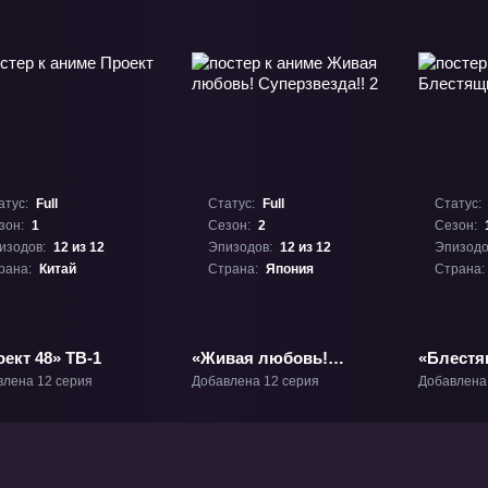
атус:
Full
Статус:
Full
Статус:
зон:
1
Сезон:
2
Сезон:
изодов:
12 из 12
Эпизодов:
12 из 12
Эпизодо
рана:
Китай
Страна:
Япония
Страна:
ект 48» ТВ-1
«Живая любовь!
«Блестя
Суперзвезда!! 2» ТВ-2
влена 12 серия
Добавлена 12 серия
Добавлена