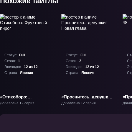
Похожие тайтлы
Статус:
Full
Статус:
Full
Ст
Сезон:
1
Сезон:
2
Се
Эпизодов:
12 из 12
Эпизодов:
12 из 12
Эп
Страна:
Япония
Страна:
Япония
Ст
«Отикоборэ:
«Проснитесь, девушки!
«Про
Фруктовый пирог» ТВ-1
Новая глава» ТВ-2
Добавлена 12 серия
Добавлена 12 серия
Доба