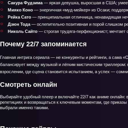
Сакура Фудзима
— яркая девушка, выросшая в США; умеет 
Мияко Коно
— энергичная «муд‑мейкер» из Осаки; поддерж
Рейка Сато
— принципиальная отличница, ненавидящая нече
Дзюн Тода
— ослепительно позитивная и порой слишком рез
Николь Сайто
— строгая трудяга‑перфекционист; мечтает о
Почему 22/7 запоминается
Главная интрига сериала — не конкуренты и рейтинги, а сама 
балансирует между музыкой и лёгким мистическим триллером: ка
взрослении, где сцена становится испытанием, а успех — сомн
Смотреть онлайн
Выбирайте удобный плеер и включайте 22/7 как аниме онлайн: 
репетициях и возвращаться к ключевым моментам, где приказы 
выбрали именно такими.