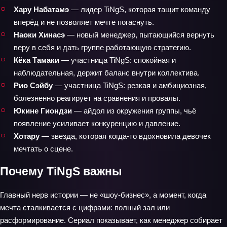
Хару Набатамэ
— лидер TiNgS, которая тащит команду
вперёд и не позволяет мечте погаснуть.
Наоки Хинасэ
— новый менеджер, пытающийся вернуть
веру в себя и дать группе работающую стратегию.
Кёка Тамаки
— участница TiNgS: спокойная и
наблюдательная, держит баланс внутри коллектива.
Рио Сэйбу
— участница TiNgS: резкая и амбициозная,
болезненно реагирует на сравнения и провалы.
Юкине Гиондзи
— айдол из окружения группы, чьё
появление усиливает конкуренцию и давление.
Хотару
— звезда, которая когда-то вдохновила девочек
мечтать о сцене.
Почему TiNgS важны
Главный нерв истории — не «шоу-бизнес», а момент, когда
мечта сталкивается с цифрами: полный зал или
расформирование. Сериал показывает, как менеджер собирает