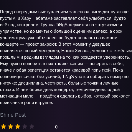
Перед очередным выступлением зал снова выглядит пугающе
пустым, и Хару Набатамэ заставляет себя улыбаться, будто
всё под контролем. Группа TiNgS держится на энтузиазме и
упрямстве, но до мечты о большой сцене им далеко, а срок
ультиматума уже объявлен: не будет аншлага на важном
концерте — проект закроют. В этот момент у девушек
появляется новый менеджер, Наоки Хинасэ, человек с тяжёлым
прошлым и редким взглядом на то, как рождается уверенность.
Ему нужно поверить в них так же, как им — поверить в себя,
иначе любая репетиция останется красивой попыткой. Пока
соперницы сияют без усилий, TiNgS учатся собирать номер по
ниточке: дисциплина, честность, больные точки и личные
страхи. И чем ближе день концерта, тем очевиднее: одной
мотивации мало — придётся сделать выбор, который расколет
привычные роли в группе.
Shine Post
0