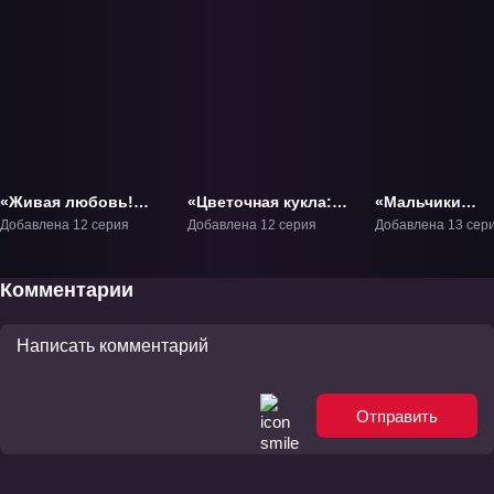
«Живая любовь!
«Цветочная кукла:
«Мальчики
Суперзвезда!! 2»
Переосмысление
Голливуда» ТВ
Добавлена 12 серия
Добавлена 12 серия
Добавлена 13 сер
ТВ-2
цветения» ТВ-1
Комментарии
Отправить