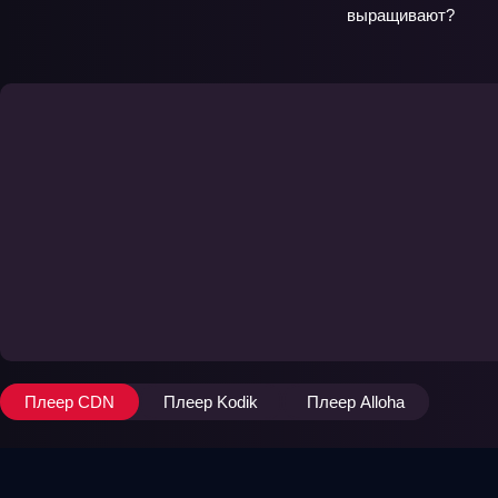
выращивают?
Плеер CDN
Плеер Kodik
Плеер Alloha