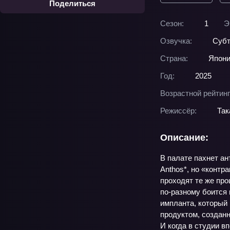
Поделиться
Сезон:
1
Э
Озвучка:
Суб
Страна:
Япон
Год:
2025
Возрастной рейтинг
Режиссёр:
Так
Описание:
В палате пахнет ан
Anthos*, но «контр
проходят те же про
по‑разному боится 
импланта, который 
продуктом, созданн
И когда в студии в