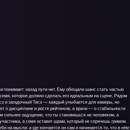
ки понимает: назад пути нет. Ему обещали шанс стать частью
ое семя, которое должно сделать его идеальным на сцене. Рядом
ёсэ и загадочный Тисэ — каждый улыбается для камеры, но
ят о дисциплине и росте рейтингов, а врачи — о стабильности
тем сильнее ощущение, что ты становишься не человеком, а
 участника, а семя оставит шрам, который не спрячешь гримом.
я на мысли: а где кончается он сам и начинается то, что в нём