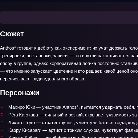
Сюжет
Anthos* готовят к дебюту как эксперимент: их учат держать гол
тренировки, постановки, записи, — но внутри накапливается на
опору в группе, однако корпоративная логика постоянно сталки
— что именно запускает цветение и кто решает, какой ценой он
переписывают ради идеального образа.
Персонажи
Махиро Юки — участник Anthos*, пытается удержать себя, п
Рёга Кагэкава — сильный и резкий, скрывает уязвимость за
Лихито Тодо — стратег группы, умеет улыбаться тогда, когд
Каору Кисараги — артист с тонким слухом, чувствует фаль
Харута Киёсэ — яркий фронтмен, боится потерять контроль