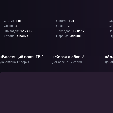
Статус:
Full
Статус:
Full
Ст
Сезон:
1
Сезон:
2
Се
Эпизодов:
12 из 12
Эпизодов:
12 из 12
Эп
Страна:
Япония
Страна:
Япония
Ст
«Блестящий пост» ТВ-1
«Живая любовь!
«Ал
Суперзвезда!! 2» ТВ-2
ТВ-
Добавлена 12 серия
Добавлена 12 серия
Доба