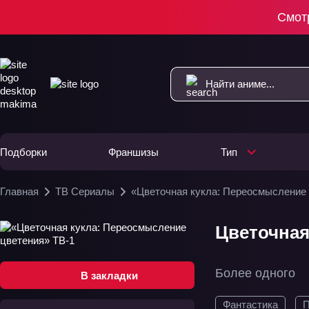
Смот
Подборки
Франшизы
Тип
Главная
ТВ Сериалы
«Цветочная кукла: Переосмысление 
Цветочная
Более одного
В закладки
Фантастика
П