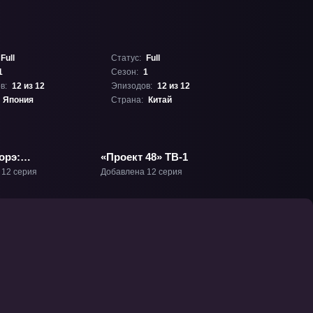
Full
Статус:
Full
1
Сезон:
1
в:
12 из 12
Эпизодов:
12 из 12
Япония
Страна:
Китай
орэ:
«Проект 48» ТВ-1
ый пирог» ТВ-1
 12 серия
Добавлена 12 серия