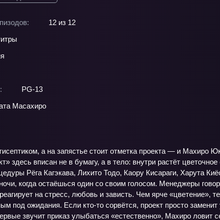
пизодов:
12 из 12
титры
ия
:
PG-13
ата Масахиро
тисептиком, а на запястье стоит отметка проекта — и Махиро Ю
акт» здесь вписан не в бумагу, а в тело: внутри растёт цветочн
цедуры Рёга Кагэкава, Лихито Тодо, Каору Кисараги, Харута Ки
ночи, когда остаёшься один со своим голосом. Менеджеры говор
реагирует на стресс, любовь и зависть. Чем ярче «цветение», 
ым под ожидания. Если кто‑то сорвётся, проект просто заменит
первые звучит приказ улыбаться «естественно», Махиро ловит себ