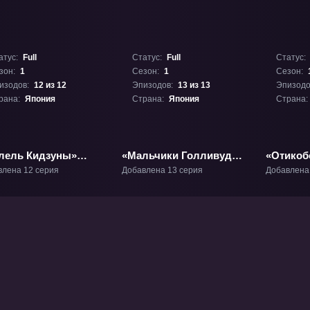
атус:
Full
Статус:
Full
Статус:
зон:
1
Сезон:
1
Сезон:
изодов:
12 из 12
Эпизодов:
13 из 13
Эпизодо
рана:
Япония
Страна:
Япония
Страна:
лель Кидзуны»
«Мальчики Голливуда»
«Отикоб
1
ТВ-1
Фруктов
влена 12 серия
Добавлена 13 серия
Добавлена