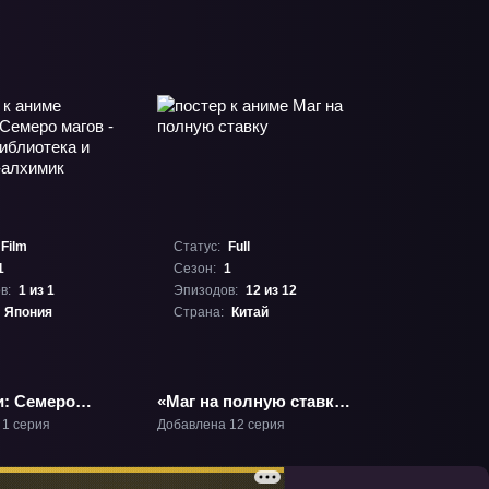
Film
Статус:
Full
1
Сезон:
1
в:
1 из 1
Эпизодов:
12 из 12
Япония
Страна:
Китай
и: Семеро
«Маг на полную ставку»
Вечная
ТВ-1
 1 серия
Добавлена 12 серия
ека и девушка-
» Фильм-1