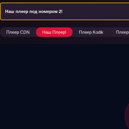
Наш плеер под номером 2!
Плеер CDN
Наш Плеер!
Плеер Kodik
Плеер 