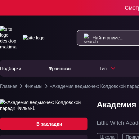
Смот
Подборки
Франшизы
Тип
Главная
Фильмы
«Академия ведьмочек: Колдовской пара
Академия 
Little Witch Ac
В закладки
Школа
Прикл