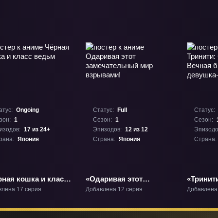
атус:
Ongoing
Статус:
Full
Статус:
зон:
1
Сезон:
1
Сезон:
изодов:
17 из 24+
Эпизодов:
12 из 12
Эпизодо
рана:
Япония
Страна:
Япония
Страна:
рная кошка и класс
«Одаривая этот
«Тринит
ьм» ТВ-1
замечательный мир
магов - 
влена 17 серия
Добавлена 12 серия
Добавлена
взрывами!» ТВ-1
библиот
алхимик