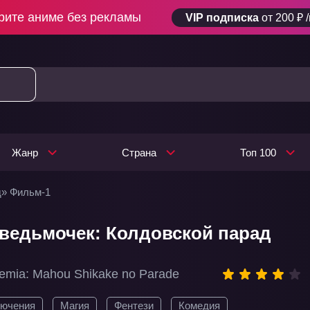
рите аниме без рекламы
VIP подписка
от 200 ₽ 
Жанр
Страна
Топ 100
д» Фильм-1
ведьмочек: Колдовской парад
ademia: Mahou Shikake no Parade
ючения
Магия
Фентези
Комедия