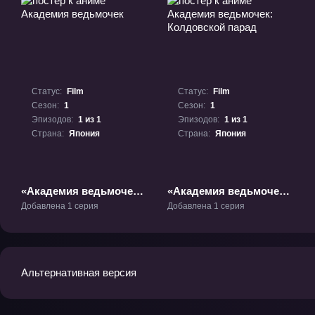
Статус:
Film
Статус:
Film
Сезон:
1
Сезон:
1
Эпизодов:
1 из 1
Эпизодов:
1 из 1
Страна:
Япония
Страна:
Япония
«Академия ведьмочек»
«Академия ведьмочек:
Фильм-1
Колдовской парад»
Добавлена 1 серия
Добавлена 1 серия
Фильм-1
Альтернативная версия