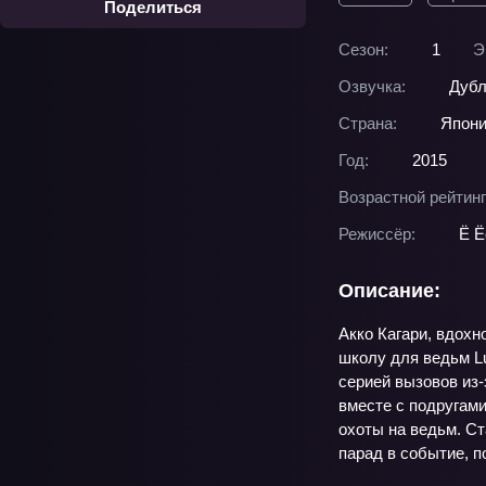
Поделиться
Сезон:
1
Э
Озвучка:
Дубл
Страна:
Япон
Год:
2015
Возрастной рейтинг
Режиссёр:
Ё Ё
Описание:
Акко Кагари, вдох
школу для ведьм L
серией вызовов из-
вместе с подругами
охоты на ведьм. Ст
парад в событие, п