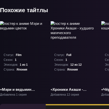
Похожие тайтлы
Статус:
Film
Статус:
Full
Ст
Сезон:
1
Сезон:
1
Се
Эпизодов:
1 из 1
Эпизодов:
12 из 12
Эп
Страна:
Япония
Страна:
Япония
Ст
«Мэри и ведьмин
«Хроники Акаши -
«Чё
цветок» Фильм-1
худшего магического
вед
Добавлена 1 серия
Добавлена 12 серия
Доба
преподавателя» ТВ-1