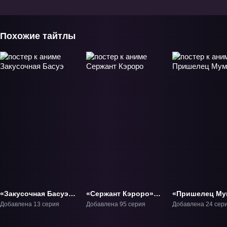
Похожие тайтлы
«Закусочная Басуэ»
«Сержант Кэроро»
«Пришелец Му
ТВ-1
ТВ-1
ТВ-1
Добавлена 13 серия
Добавлена 95 серия
Добавлена 24 сер