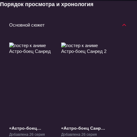
Порядок просмотра и хронология
Основной сюжет
«Астро-боец
«Астро-боец Санред
Санред» ТВ-1
2» ТВ-2
Добавлена 26 серия
Добавлена 26 серия