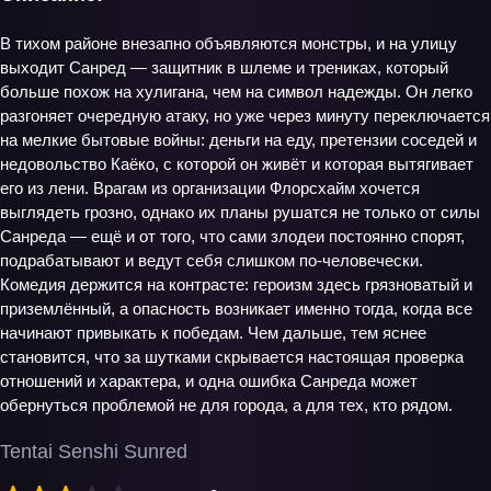
В тихом районе внезапно объявляются монстры, и на улицу
выходит Санред — защитник в шлеме и трениках, который
больше похож на хулигана, чем на символ надежды. Он легко
разгоняет очередную атаку, но уже через минуту переключается
на мелкие бытовые войны: деньги на еду, претензии соседей и
недовольство Каёко, с которой он живёт и которая вытягивает
его из лени. Врагам из организации Флорсхайм хочется
выглядеть грозно, однако их планы рушатся не только от силы
Санреда — ещё и от того, что сами злодеи постоянно спорят,
подрабатывают и ведут себя слишком по‑человечески.
Комедия держится на контрасте: героизм здесь грязноватый и
приземлённый, а опасность возникает именно тогда, когда все
начинают привыкать к победам. Чем дальше, тем яснее
становится, что за шутками скрывается настоящая проверка
отношений и характера, и одна ошибка Санреда может
обернуться проблемой не для города, а для тех, кто рядом.
Tentai Senshi Sunred