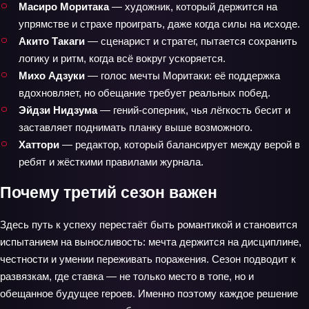
Масиро Моритака
— художник, который держится на
упрямстве и страхе проиграть, даже когда силы на исходе.
Акито Такаги
— сценарист и стратег, пытается сохранить
логику и ритм, когда всё вокруг ускоряется.
Михо Адзуки
— голос мечты Моритаки: её поддержка
вдохновляет, но обещание требует реальных побед.
Эйдзи Нидзума
— гений‑соперник, чья лёгкость бесит и
заставляет поднимать планку выше возможного.
Хаттори
— редактор, который балансирует между верой в
ребят и жёсткими правилами журнала.
Почему третий сезон важен
Здесь путь к успеху перестаёт быть романтикой и становится
испытанием на выносливость: мечта держится на дисциплине,
честности и умении переживать поражения. Сезон подводит к
развязкам, где ставка — не только место в топе, но и
обещанное будущее героев. Именно поэтому каждое решение