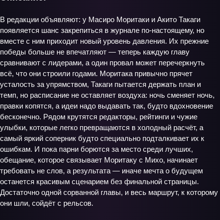
В редакции объявляют: у Масиро Моритаки и Акито Такаги
появляется шанс закрепиться в журнале по‑настоящему, но
вместе с ним приходит новый уровень давления. Их прежние
победы больше не впечатляют — теперь каждую главу
сравнивают с лидерами, а один провал может перечеркнуть
всё, что они строили годами. Моритака привычно прячет
усталость за упрямством, Такаги пытается держать план и
темп, но расписание не оставляет воздуха: ночь сменяет ночь,
правки копятся, а идеи надо выдавать так, будто вдохновение
бесконечно. Рядом крутятся редакторы, рейтинги и чужие
улыбки, которые легко превращаются в холодный расчёт, а
самый яркий соперник будто специально подталкивает их к
ошибкам. И пока парни борются за место среди лучших,
обещание, которое связывает Моритаку с Михо, начинает
требовать не слов, а результата — иначе мечта о будущем
останется красивым сценарием без финальной страницы.
Достаточно одной сорванной главы, и весь маршрут, к которому
они шли, сойдёт с рельсов.