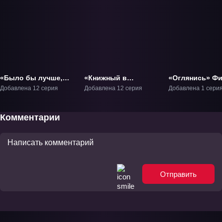
«Было бы лучше,
«Книжный в
«Оглянись» Ф
если бы здесь была
Дэнкигай» ТВ-1
Добавлена 12 серия
Добавлена 12 серия
Добавлена 1 сери
только младшая
сестра» ТВ-1
Комментарии
Отправить