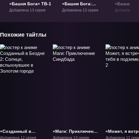
«Башня Бога» ТВ-1
«Башня Бога:
«Башня Бо
Возвращение
при Масте
Добавлена 13 серия
Добавлена 13 серия
Добавлена 13
принца» ТВ-2.1
ТВ-2.2
Похожие тайтлы
«Созданный в
«Маги: Приключение
«Может, я встр
Бездне 2: Солнце,
Синдбада» ТВ-1
тебя в подзем
Добавлена 12 серия
Добавлена 13 серия
Добавлена 12 сер