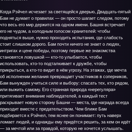
Когда Рэйчел исчезает за светящейся дверью, Двадцать‑пятый
Бам не думает о правилах — он просто шагает следом, потому
что весь его мир держится на одном имени. Башня встречает
его не чудом, а холодным голосом хранителей: чтобы
подняться выше, нужно проходить испытания, где слабость
стоит слишком дорого. Бам почти ничего не знает о людях,
интригах и цене победы, поэтому первые же знакомства
становятся ловушкой — кто-то улыбается, чтобы
использовать, кто-то подталкивает к дружбе, чтобы
прикрыться, а кто-то видит в нём угрозу. На этажах, где мечта
об исполнении желания превращает участников в соперников,
Бам вынужден учиться силе и выбору: спасать тех, кто рядом,
или выжить самому. Его странная природа «нерегуляра»
притягивает внимание наблюдателей, а каждый тест
раскрывает новую сторону Башни — места, где награда всегда
приходит вместе с предательством. Чем ближе Бам
подбирается к Рэйчел, тем яснее он понимает: путь наверх
ломает людей, и однажды ему придётся решить, за кем он идёт
— за мечтой или за правдой, которую не хочется услышать.