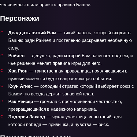
человечность или принять правила Башни.
Персонажи
Двадцать‑пятый Бам
— тихий парень, который входит в
Башню ради Рэйчел и постепенно раскрывает необычную
силу.
Рэйчел
— девушка, ради которой Бам начинает подъём, и
чьё решение меняет правила игры для него.
Хва Рюн
— таинственная проводница, появляющаяся в
нужный момент и будто направляющая события.
Кхун Агнес
— холодный стратег, который выбирает союз с
Бамом, но всегда держит запасной план.
Рак Рейзер
— громила с прямолинейной честностью,
превращающийся в надёжного напарника.
Эндорси Захард
— яркая участница испытаний, для
которой победа — привычка, а чувства — риск.