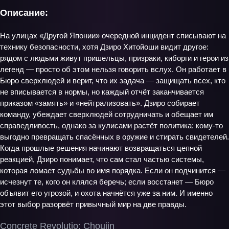
Описание:
На улицах «Другой Японии» очередной инцидент списывают на
технику безопасности, хотя Дзиро Хитойоши видит другое:
рядом с людьми живут пришельцы, призраки, киборги и герои из
легенд — просто об этом нельзя говорить вслух. Он работает в
Бюро сверхлюдей и верит, что их задача — защищать всех, кто
не вписывается в нормы, но каждый отчёт заканчивается
приказом «замять» и «нейтрализовать». Дзиро собирает
команду, убеждает сверхлюдей сотрудничать и обещает им
справедливость, однако за кулисами растёт политика: кому‑то
выгодно превращать спасённых в оружие и стирать свидетелей.
Когда прошлые решения начинают возвращаться цепной
реакцией, Дзиро понимает, что сам стал частью системы,
которая ломает судьбы во имя порядка. Если он подчинится —
исчезнут те, кого он клялся беречь; если восстанет — Бюро
объявит его угрозой, и охота начнётся уже за ним. И именно
этот выбор разорвёт привычный мир на две правды.
Concrete Revolutio: Choujin