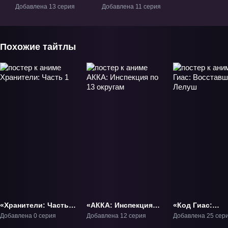
революция:
революция:
Добавлена 13 серия
Добавлена 11 серия
Сверхчеловеческая
Сверхчеловеческая
фантазия» ТВ-1
фантазия 2» ТВ-2
Похожие тайтлы
«Хранители: Часть
«АККА: Инспекция
«Код Гиас:
1» Фильм-1
по 13 округам» ТВ-1
Восставший Л
Добавлена 0 серия
Добавлена 12 серия
Добавлена 25 сер
ТВ-1