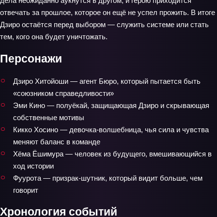
дела неожиданно аукнутся в другом, и герою приходится
отвечать за прошлое, которое он ещё не успел прожить. В итоге
Дзиро остаётся перед выбором — служить системе или стать
тем, кого она будет уничтожать.
Персонажи
Дзиро Хитойоши — агент Бюро, который пытается быть
«союзником справедливости»
Эми Кино — полуёкай, защищающая Дзиро и скрывающая
собственные мотивы
Кикко Хосино — девочка‑волшебница, чья сила и чувства
меняют баланс в команде
Хёма Ёшимура — человек из будущего, вмешивающийся в
ход истории
Фуурота — призрак‑шутник, который видит больше, чем
говорит
Хронология событий