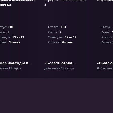
атус:
Full
Статус:
Full
Статус:
зон:
1
Сезон:
2
Сезон:
изодов:
13 из 13
Эпизодов:
12 из 12
Эпизодо
рана:
Япония
Страна:
Япония
Страна:
ола надежды и
«Боевой отряд
«Выдающ
надёжные
«Полный провал» 2»
ТВ-2
влена 13 серия
Добавлена 12 серия
Добавлена
льники» ТВ-1
ТВ-2