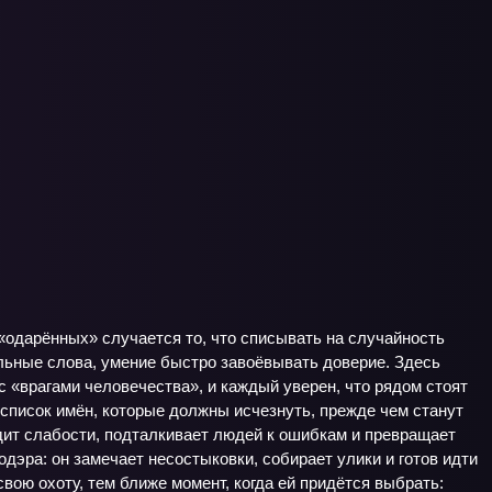
 «одарённых» случается то, что списывать на случайность
ильные слова, умение быстро завоёвывать доверие. Здесь
 «врагами человечества», и каждый уверен, что рядом стоят
и список имён, которые должны исчезнуть, прежде чем станут
одит слабости, подталкивает людей к ошибкам и превращает
дэра: он замечает несостыковки, собирает улики и готов идти
вою охоту, тем ближе момент, когда ей придётся выбрать: