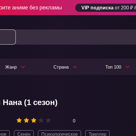
рите аниме без рекламы
VIP подписка
от 200 ₽ 
Жанр
Страна
Топ 100
Нана (1 сезон)
0
ное
Сенен
Психологическое
Триллер