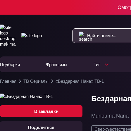
Смот
Подборки
Франшизы
Тип
Главная
ТВ Сериалы
«Бездарная Нана» ТВ-1
Бездарная 
В закладки
Munou na Nana
Поделиться
Сверхъестествен