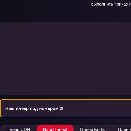
выполнить приказ л
Наш плеер под номером 2!
Плеер CDN
Наш Плеер!
Плеер Kodik
Плеер 