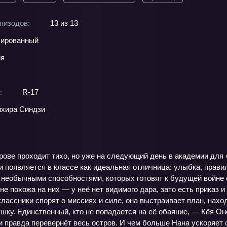
пизодов:
13 из 13
ированный
ия
:
R-17
хира Синдзи
рове проходит тихо, но уже на следующий день в академии для
и появляется в классе как идеальная отличница: улыбка, прав
 необычными способностями, которых готовят к будущей войне с
 не похожа на них — у неё нет видимого дара, зато есть приказ 
классники спорят о миссиях и силе, она выстраивает план, нах
ку. Единственный, кто не попадается на её обаяние, — Кёя Оно
и правда перевернёт весь остров. И чем больше Нана ускоряет с