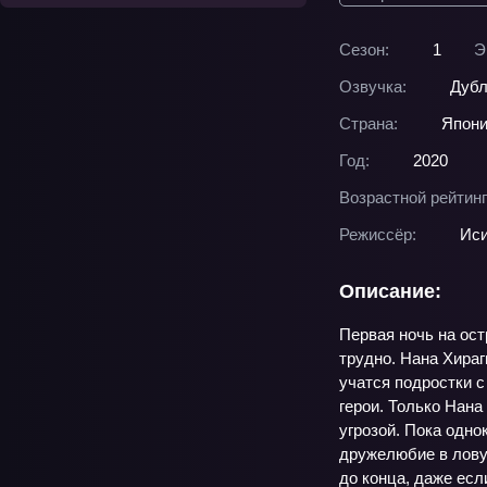
Сезон:
1
Э
Озвучка:
Дубл
Страна:
Япон
Год:
2020
Возрастной рейтинг
Режиссёр:
Иси
Описание:
Первая ночь на ост
трудно. Нана Хираг
учатся подростки с
герои. Только Нана
угрозой. Пока одно
дружелюбие в ловуш
до конца, даже есл