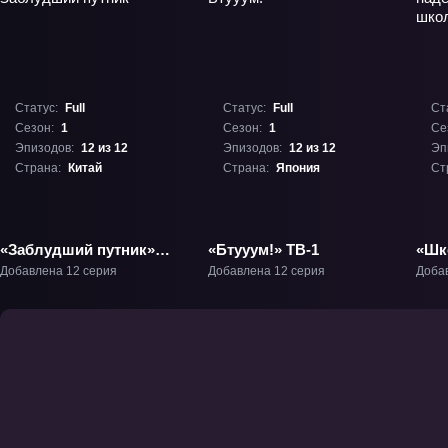
Статус:
Full
Статус:
Full
Ст
Сезон:
1
Сезон:
1
Се
Эпизодов:
12 из 12
Эпизодов:
12 из 12
Эп
Страна:
Китай
Страна:
Япония
Ст
«Заблудший путник»
«Бтууум!» ТВ-1
«Шк
ТВ-1
без
Добавлена 12 серия
Добавлена 12 серия
Доба
шко