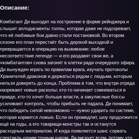
Описание:
Комбатант Ди выходит на построение в форме рейнджера и
слышит аплодисменты толпы, которая даже не подозревает,
что её любимые бои давно стали постановкой. Во втором
сезоне его план перестаёт быть дерзкой выходкой и
превращается в операцию на выживание: любое
несоответствие легенде — и его раздавят свои же, а
«комбатантов» снова загонят в клетки ради очередного эфира.
Ди вынужден играть по правилам врага, изучать протоколы
Хранителей драконов и держаться рядом с людьми, которым
нельзя доверять до конца. Проблема в том, что внутри отряда
назревают новые расколы: кто-то начинает сомневаться в
правде, кто-то хочет больше власти, а закулисные боссы
усиливают контроль, чтобы прибыль не падала. Ди понимает,
что победить силой невозможно — нужно ударить по системе,
которая кормится ложью. Если он промедлит, шоу продолжится
ещё на годы, а его товарищи‑монстры так и останутся
расходным материалом. И когда появляется шанс сорвать
спектакль одним точным шагом, Ди рискует всем, потому что