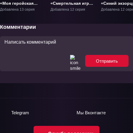
«Моя геройская
«Смертельная игра
«Синий экзорц
академия: Вне
мёртвой горы» ТВ-1
Вся ночь» ТВ-4
Добавлена 13 серия
Добавлена 12 серия
Добавлена 12 сер
закона» ТВ-1
Комментарии
Отправить
Telegram
Мы
Вконтакте