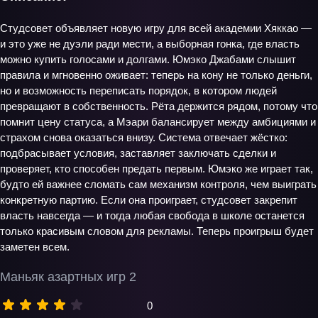
Студсовет объявляет новую игру для всей академии Хяккао —
и это уже не дуэли ради мести, а выборная гонка, где власть
можно купить голосами и долгами. Юмэко Джабами слышит
правила и мгновенно оживает: теперь на кону не только деньги,
но и возможность переписать порядок, в котором людей
превращают в собственность. Рёта держится рядом, потому что
помнит цену статуса, а Мэари балансирует между амбициями и
страхом снова оказаться внизу. Система отвечает жёстко:
подбрасывает условия, заставляет заключать сделки и
проверяет, кто способен предать первым. Юмэко же играет так,
будто ей важнее сломать сам механизм контроля, чем выиграть
конкретную партию. Если она проиграет, студсовет закрепит
власть навсегда — и тогда любая свобода в школе останется
только красивым словом для рекламы. Теперь проигрыш будет
заметен всем.
Маньяк азартных игр 2
0