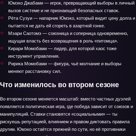
Юмэко Джабами — игрок, превращающий выборы в личный
вызов системе и не признающий безопасных ставок.
Рёта Сузуи — напарник Юмэко, который видит цену долга и
пытается не дать ей сгореть в азартной гонке.
Мэари Саотомэ — союзница и соперница одновременно,
ищущая власть без возвращения в роль «питомца».
Кирари Момобами — лидер, для которой хаос тоже
инструмент управления.
Ририка Момобами — фигура, чьё молчание и выборы
меняют расстановку сил.
Что изменилось во втором сезоне
Во втором сезоне меняется масштаб: вместо частных дуэлей
появляется политическая игра, где победа зависит от союзов и
манипуляций. Ставки становятся «социальными» — ты
рискуешь репутацией, влиянием и правом диктовать правила
другим. Юмэко остаётся прежней по сути, но её противники