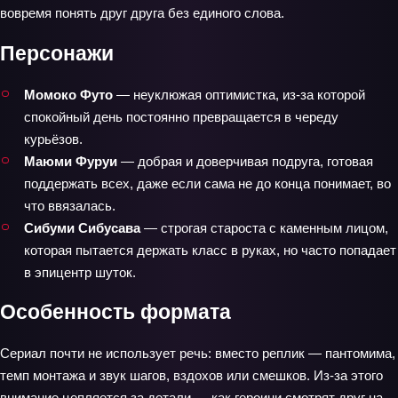
вовремя понять друг друга без единого слова.
Персонажи
Момоко Футо
— неуклюжая оптимистка, из-за которой
спокойный день постоянно превращается в череду
курьёзов.
Маюми Фуруи
— добрая и доверчивая подруга, готовая
поддержать всех, даже если сама не до конца понимает, во
что ввязалась.
Сибуми Сибусава
— строгая староста с каменным лицом,
которая пытается держать класс в руках, но часто попадает
в эпицентр шуток.
Особенность формата
Сериал почти не использует речь: вместо реплик — пантомима,
темп монтажа и звук шагов, вздохов или смешков. Из-за этого
внимание цепляется за детали — как героини смотрят друг на