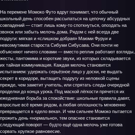
На перемене Момоко Футо вдруг понимает, что обычный
школьный день способен рассыпаться на цепочку абсурдных
совпадений — стоит лишь кому-то споткнуться, опоздать на
звонок или забыть мелочь дома. Рядом с ней всегда две
подруги: мягкая и «слишком добрая» Маюми Фуруи и
невозмутимая староста Сибуми Сибусава. Они почти не
объясняют ничего словами — вместо реплик работают взгляды,
жесты, пантомима и короткие звуки, из которых складывается
их тайная коммуникация. Каждая мелочь становится
испытанием: удержать серьёзное лицо у доски, не выдать
секрет в коридоре, вытащить подругу из неловкой сцены
прежде, чем заметит учитель, или спрятать следы очередной
проделки до конца урока. Под маской лёгкости прячется их
ежедневная борьба за спокойствие: школьные правила давят,
взрослые всё время рядом, а любая оплошность мгновенно
превращается в «дело века». И чем сильнее Момоко пытается
прожить день «нормально», тем опаснее становится
следующий поворот — будто ещё одна мелочь уже готова
сорвать хрупкое равновесие.