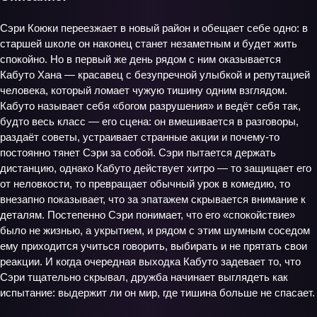
Сэри Коюки переезжает в новый район и обещает себе одно: в
старшей школе он наконец станет незаметным и будет жить
спокойно. Но в первый же день рядом с ним оказывается
Кабуто Хана — красавец с безупречной улыбкой и репутацией
человека, который ломает чужую тишину одним взглядом.
Кабуто называет себя «богом разрушения» и ведёт себя так,
будто весь класс — его сцена: он вмешивается в разговоры,
раздаёт советы, устраивает странные акции и почему‑то
постоянно тянет Сэри за собой. Сэри пытается держать
дистанцию, однако Кабуто действует хитро — то защищает его
от неловкости, то превращает обычный урок в комедию, то
внезапно показывает, что за эпатажем скрывается внимание к
деталям. Постепенно Сэри понимает, что его «спокойствие»
было не жизнью, а укрытием, и рядом с этим шумным соседом
ему приходится учиться говорить, выбирать и не прятать свои
реакции. И когда очередная выходка Кабуто задевает то, что
Сэри тщательно скрывал, дружба начинает выглядеть как
испытание: выдержит ли он мир, где тишина больше не спасает.