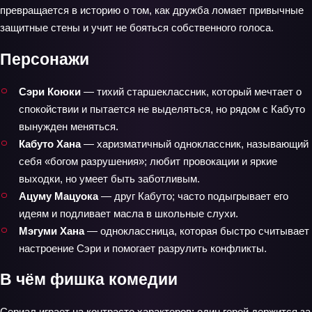
превращается в историю о том, как дружба ломает привычные
защитные стены и учит не бояться собственного голоса.
Персонажи
Сэри Коюки
— тихий старшеклассник, который мечтает о
спокойствии и пытается не выделяться, но рядом с Кабуто
вынужден меняться.
Кабуто Хана
— харизматичный одноклассник, называющий
себя «богом разрушения»; любит провокации и яркие
выходки, но умеет быть заботливым.
Ацуму Мацуока
— друг Кабуто; часто подыгрывает его
идеям и подливает масла в школьные слухи.
Мэгуми Хана
— одноклассница, которая быстро считывает
настроение Сэри и помогает разрулить конфликты.
В чём фишка комедии
Сериал играет на контрасте характеров: один герой держится за