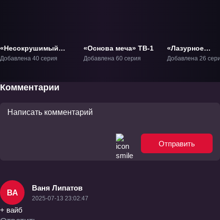
«Несокрушимый
«Основа меча» ТВ-1
«Лазурное
предок пути меча»
наследие» ТВ-
Добавлена 40 серия
Добавлена 60 серия
Добавлена 26 сер
ТВ-1
Комментарии
Отправить
Ваня Липатов
ВА
2025-07-13 23:02:47
+ вайб