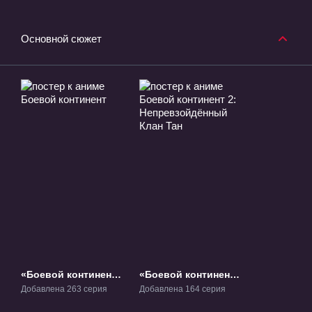
Основной сюжет
«Боевой континент»
«Боевой континент
ТВ-1
2: Непревзойдённый
Добавлена 263 серия
Добавлена 164 серия
Клан Тан» ТВ-2