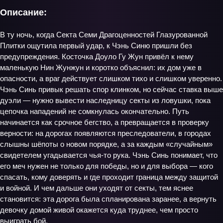
Описание:
В ту ночь, когда Секта Семи Драгоценностей Глазурованной
Плитки ощутила первый удар, к Чэнь Синю пришли без
предупреждения. Косточка Доуло Гу Жун привёл к нему
маленькую Нин Жунжун и коротко объяснил: их дом уже в
опасности, а враг действует слишком тихо и слишком уверенно.
Чэнь Синь привык решать спор клинком, но сейчас ставка выше
дуэли — нужно вывести наследницу секты из ловушки, пока
цепочка нападений не сомкнулась окончательно. Путь
начинается как срочное бегство, а превращается в проверку
верности: на дорогах появляются преследователи, в городах
слышны шёпоты о новом порядке, а за каждым «случайным»
свидетелем угадывается чья‑то рука. Чэнь Синь понимает, что
его меч нужен не только для победы, но и для выбора — кого
спасать, кому доверять и где проходит граница между защитой
и войной. И чем дальше они уходят от секты, тем яснее
становится: эта дорога была спланирована заранее, а вернуть
девочку домой живой окажется куда труднее, чем просто
выиграть бой.