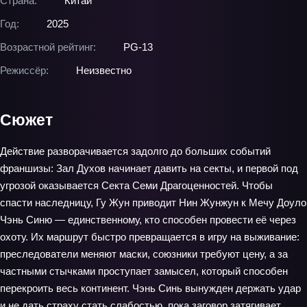
Страна:
Китай
Год:
2025
Возрастной рейтинг:
PG-13
Режиссёр:
Неизвестно
Сюжет
Действие разворачивается задолго до больших событий
франшизы: Зал Духов начинает давить на секты, и первой под
угрозой оказывается Секта Семи Драгоценностей. Чтобы
спасти наследницу, Гу Жун приводит Нин Жунжун к Мечу Доуло
Чэнь Синю — единственному, кто способен провести её через
охоту. Их маршрут быстро превращается в игру на выживание:
преследователи меняют маски, союзники требуют цену, а за
частными стычками проступает замысел, который способен
перекроить весь континент. Чэнь Синь вынужден держать удар
и не дать страху стать слабостью, пока заговор затягивает