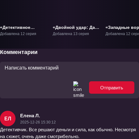
«Детективное
«Двойной удар: Даг
«Западные во
агентство
и Кирилл» ТВ-1
парка Икэбуку
Добавлена 12 серия
Добавлена 13 серия
Добавлена 12 сер
«Хаматора»» ТВ-1
ТВ-1
Комментарии
Отправить
Елена Л.
ЕЛ
2025-12-26 15:30:12
Детективчик. Все решают деньги и сила, как обычно. Несмотря
на сюжет, очень даже смотрибельно.