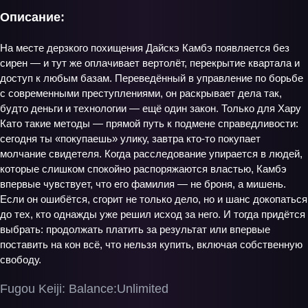
Описание:
На месте дерзкого похищения Дайскэ Камбэ появляется без
сирен — и тут же оплачивает вертолёт, перекрытие квартала и
доступ к любым базам. Переведённый в управление по борьбе
с современными преступлениями, он раскрывает дела так,
будто деньги и технологии — ещё один закон. Только для Хару
Като такие методы — прямой путь к подмене справедливости:
сегодня ты «покупаешь» улику, завтра кто‑то покупает
молчание свидетеля. Когда расследование упирается в людей,
которые слишком спокойно распоряжаются властью, Камбэ
впервые чувствует, что его фамилия — не броня, а мишень.
Если он ошибётся, сгорит не только дело, но и шанс докопаться
до тех, кто однажды уже решил исход за него. И тогда придётся
выбрать: продолжать платить за результат или впервые
поставить на кон всё, что нельзя купить, включая собственную
свободу.
Fugou Keiji: Balance:Unlimited