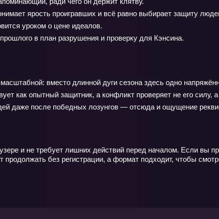
апоминающий, ради чего он держит клятву.
нимает ярость проигравших и всё равно выбирает защиту люде
овится уроком о цене идеалов.
рошлого в план разрушения и проверку для Кэнсина.
асштабной: вместо длинной дуги сезона здесь одно напряжённ
вует как опытный защитник, а конфликт проверяет не его силу,
юдей даже после победных лозунгов — отсюда и ощущение рекви
узере и не требует лишних действий перед началом. Если вы п
т продолжать без регистрации, а формат подходит, чтобы смотр