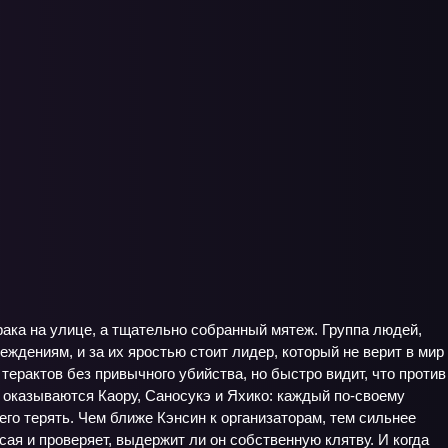
рака на улице, а тщательно собранный мятеж. Группа людей,
ждениям, и за их яростью стоит лидер, который не верит в мир
терактов без привычного убийства, но быстро видит, что против
м оказываются Каору, Саносукэ и Яхико: каждый по‑своему
его терять. Чем ближе Кэнсин к организаторам, тем сильнее
сая и проверяет, выдержит ли он собственную клятву. И когда