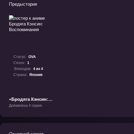
Предыстория
Статус:
OVA
Сезон:
1
Эпизодов:
4 из 4
Страна:
Япония
«Бродяга Кэнсин:
Воспоминания» ОВА-1
Добавлена 4 серия
Основной сюжет