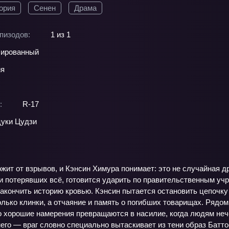
ория
Сенен
Драма
пизодов:
1 из 1
ированный
ия
:
R-17
уки Цудзи
жит от взрывов, и Кэнсин Химура понимает: это не случайная д
 потерявших всё, готовится ударить по правительственным учре
акончить историю кровью. Кэнсин пытается остановить цепочку 
олько клинки, а отчаяние и память о погибших товарищах. Рядо
ко хорошие намерения превращаются в насилие, когда людям неч
его — враг словно специально вытаскивает из тени образ Батто