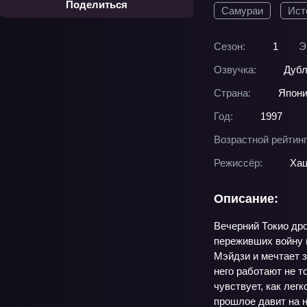
Поделиться
Самураи
Ист
Сезон:
1
Э
Озвучка:
Дубл
Страна:
Япон
Год:
1997
Возрастной рейтинг
Режиссёр:
Хац
Описание:
Вечерний Токио дро
переживших войну и
Мэйдзи и мечтает з
него работают не т
чувствует, как лег
прошлое давит на н