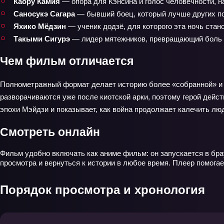
Каору Камия
— опора для Кэнсина и голос человечности, н
Саносукэ Сагара
— бывший боец, который лучше других по
Яхико Мёдзин
— ученик додзё, для которого эта ночь стан
Такыми Сигурэ
— лидер мятежников, превращающий боль п
Чем фильм отличается
Полнометражный формат делает историю более «собранной» и м
разворачиваются уже после киотской арки, поэтому герой дейст
эпохи Мэйдзи и показывает, как война продолжает калечить л
Смотреть онлайн
Фильм удобно включать как аниме фильм: он запускается в бра
просмотра и вернуться к истории в любое время. Плеер помогае
Порядок просмотра и хронология