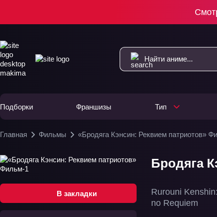
Смот
Подборки
Франшизы
Тип
Главная
Фильмы
«Бродяга Кэнсин: Реквием патриотов» Ф
Бродяга К
Rurouni Kenshin:
В закладки
no Requiem