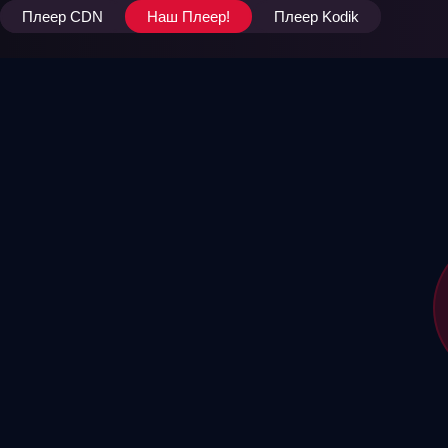
Плеер CDN
Наш Плеер!
Плеер Kodik