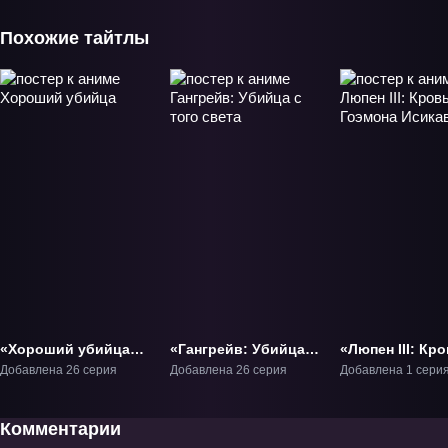
Похожие тайтлы
«Хороший убийца»
«Гангрейв: Убийца с
«Люпен III: Кр
ТВ-1
того света» ТВ-1
Гоэмона Исик
Добавлена 26 серия
Добавлена 26 серия
Добавлена 1 сери
Фильм-2
Комментарии