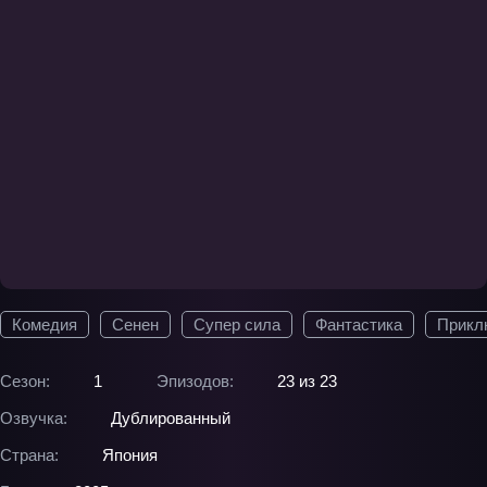
Комедия
Сенен
Супер сила
Фантастика
Прикл
Сезон:
1
Эпизодов:
23 из 23
Озвучка:
Дублированный
Страна:
Япония