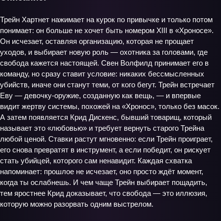
Трейн Хартнет нажимает на курок по привычке и только потом
понимает: он больше не хочет быть номером XIII в «Хроносе».
Он исчезает, оставляя организацию, которая не прощает
уходов, и выбирает новую роль — охотника за головами, где
свобода кажется настоящей. Свен Волфилд принимает его в
команду, но сразу ставит условие: никаких бессмысленных
убийств, иначе они станут теми, от кого бегут. Трейн встречает
Еву — девочку‑оружие, созданную как вещь, — и впервые
видит жертву системы, похожей на «Хронос», только без масок.
А затем появляется Крид Дискенс, бывший товарищ, который
называет это «любовью» и требует вернуть старого Трейна
любой ценой. Ставки растут мгновенно: если Трейн проиграет,
его снова превратят в инструмент, а если победит, он рискует
стать убийцей, которого сам ненавидит. Каждая схватка
напоминает: прошлое не исчезает, оно просто ждёт момент,
когда ты ослабнешь. И чем чаще Трейн выбирает пощадить,
тем яростнее Крид доказывает, что свобода — это иллюзия,
которую можно разорвать одним выстрелом.