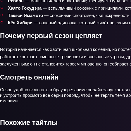
Реборн
— малыш‑киллер и наставник; тренирует Цуну без жал
Хаято Гокудэра
— вспыльчивый союзник с принципами, кот
Такэси Ямамото
— спокойный спортсмен, чья искренность 
Кёя Хибари
— опасный одиночка, который живёт по своим пр
Почему первый сезон цепляет
История начинается как хаотичная школьная комедия, но постеп
работает контраст: смешные тренировки и внезапные угрозы, д
заслуженным: он не становится героем мгновенно, он собирает 
Смотреть онлайн
Сезон удобно включать в браузере: аниме онлайн запускается н
и устроить просмотр все серии подряд, чтобы не терять темп а
именами.
Похожие тайтлы