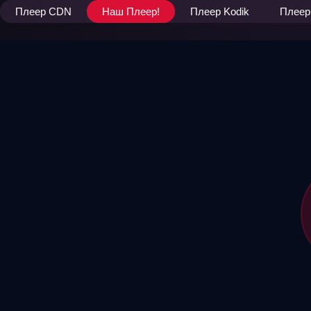
Плеер CDN
Наш Плеер!
Плеер Kodik
Плеер 