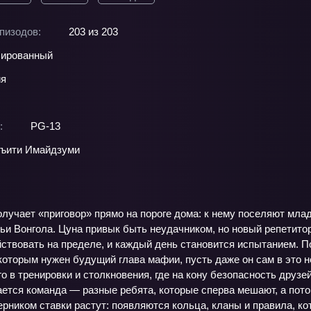
пизодов:
203 из 203
ированный
ия
:
PG-13
ъити Имайдзуми
учает «приговор» прямо на пороге дома: к нему поселяют млад
ьи Вонгола. Цуна привык быть неудачником, но новый репетито
ствовать на пределе, и каждый день становится испытанием. П
оторым нужен будущий глава мафии, пусть даже он сам в это не
го в тренировки и столкновения, где на кону безопасность друзе
ется команда — разные ребята, которые сперва мешают, а потом
ником ставки растут: появляются кольца, кланы и правила, ко