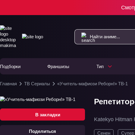
Смот
Подборки
Франшизы
Тип
Главная
ТВ Сериалы
«Учитель-мафиози Реборн!» ТВ-1
Репетитор
В закладки
Katekyo Hitman 
Поделиться
Сенен
Супер