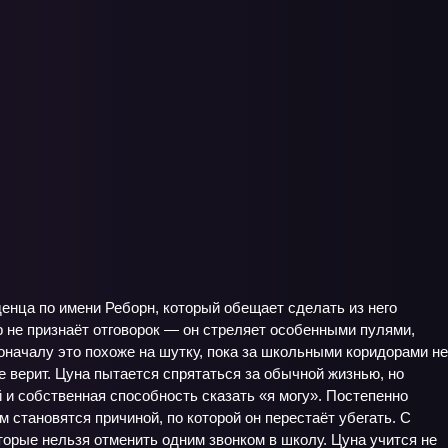
енца по имени Реборн, который обещает сделать из него
р не признаёт отговорок — он стреляет особенными пулями,
оначалу это похоже на шутку, пока за школьными коридорами не
 верит. Цуна пытается спрятаться за обычной жизнью, но
й и собственная способность сказать «я могу». Постепенно
 становятся причиной, по которой он перестаёт убегать. С
торые нельзя отменить одним звонком в школу. Цуна учится не