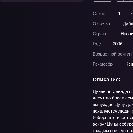
Сезон:
1
Э
Озвучка:
Дубл
Страна:
Япон
Год:
2006
Возрастной рейтинг
Режиссёр:
Кэн
Описание:
Цунаёши Савада пол
десятого босса сем
вынуждая Цуну дей
появляются люди, к
Реборн втягивает е
вокруг Цуны собира
каждым новым сопер