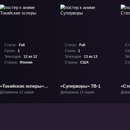
Статус:
Full
Статус:
Full
Ст
Сезон:
1
Сезон:
1
Се
Эпизодов:
12 из 12
Эпизодов:
13 из 13
Эп
Страна:
Япония
Страна:
США
Ст
«Токийские эсперы»
«Суперворы» ТВ-1
«Ст
ТВ-1
Добавлена 12 серия
Добавлена 13 серия
Доба