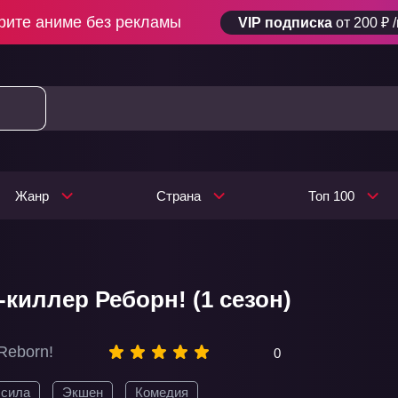
рите аниме без рекламы
VIP подписка
от 200 ₽ 
Жанр
Страна
Топ 100
-киллер Реборн! (1 сезон)
Reborn!
0
 сила
Экшен
Комедия