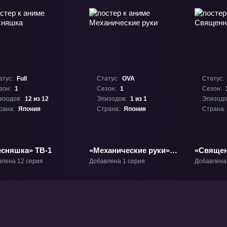
атус:
Full
Статус:
OVA
Статус:
зон:
1
Сезон:
1
Сезон:
изодов:
12 из 12
Эпизодов:
1 из 1
Эпизодо
рана:
Япония
Страна:
Япония
Страна:
есняшка» ТВ-1
«Механические руки»
«Священ
ОВА-1
ТВ-1
влена 12 серия
Добавлена 1 серия
Добавлена