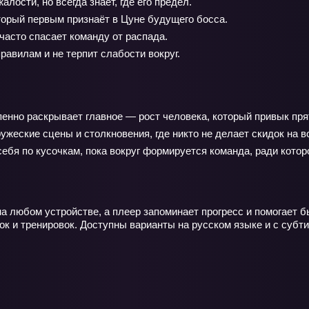
ости, но всегда знает, где его предел.
орый первым признаёт в Цуне будущего босса.
часто спасает команду от распада.
авилам и не терпит слабости вокруг.
енно раскрывает главное — рост человека, который привык прят
ружеские сцены и столкновения, где никто не делает скидок на
себя по кусочкам, пока вокруг формируется команда, ради котор
а любом устройстве, а плеер запоминает прогресс и помогает б
рок и тренировок. Доступны варианты на русском языке и с суб