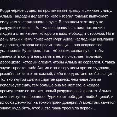
Когда чёрное существо проламывает крышу и сминает улицу,
Альма Тандодзи делает то, чего избегал годами: выпускает
силу камня, спрятанного в руке. В прошлом этот дар уже
разрушил жизни — Альма не справился с ним, покалечил
людей и стал изгоем, которого в школе обходят стороной. Но в
день атаки к нему приезжает Рури Айба, наследница компании
и девочка, которая не просит помощи — она покупает её
условиями. Рури предлагает «броню», созданную, чтобы
запечатать силу и направлять её, и присылает мрачного
дворецкого, который следит, чтобы Альма не сорвался. Ставка
звучит просто: либо Альма станет оружием против чудовищ,
рождённых из тех же камней, либо город останется без защиты.
Только внутри сделки спрятан крючок: чем чаще Альма
использует силу, тем больше она меняет его, а каждое
промедление оставляет новый разрушенный квартал. Альма
хочет искупить прошлое, Рури хочет победить любой ценой, и
их союз держится на тонкой грани доверия. А монстры, кажется,
знают, куда бить, чтобы эта грань треснула первой…