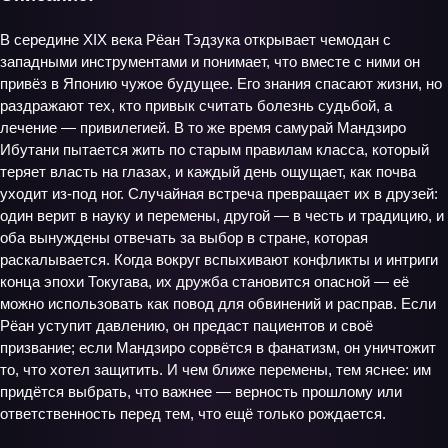
В середине XIX века Рёан Тэдзука открывает чемодан с
западными инструментами и понимает, что вместе с ними он
привёз в Японию чужое будущее. Его знания спасают жизни, но
раздражают тех, кто привык считать болезнь судьбой, а
лечение — привилегией. В то же время самурай Мандзиро
Ибутани пытается жить по старым правилам класса, который
теряет власть на глазах, и каждый день ощущает, как почва
уходит из-под ног. Случайная встреча превращает их в друзей:
один верит в науку и перемены, другой — в честь и традицию, и
оба вынуждены отвечать за выбор в стране, которая
раскалывается. Когда вокруг вспыхивают конфликты и интриги
конца эпохи Токугава, их дружба становится опасной — её
можно использовать как повод для обвинений и расправ. Если
Рёан уступит давлению, он предаст пациентов и своё
призвание; если Мандзиро сорвётся в фанатизм, он уничтожит
то, что хотел защитить. И чем ближе перемены, тем яснее: им
придётся выбрать, что важнее — верность прошлому или
ответственность перед тем, что ещё только рождается.