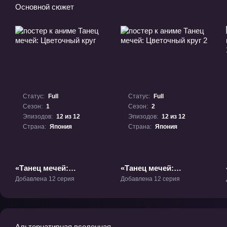
Основной сюжет
Статус:
Full
Статус:
Full
Сезон:
1
Сезон:
2
Эпизодов:
12 из 12
Эпизодов:
12 из 12
Страна:
Япония
Страна:
Япония
«Танец мечей:
«Танец мечей:
Цветочный круг» ТВ-1
Цветочный круг 2» ТВ-2
Добавлена 12 серия
Добавлена 12 серия
Альтернативная вселенная