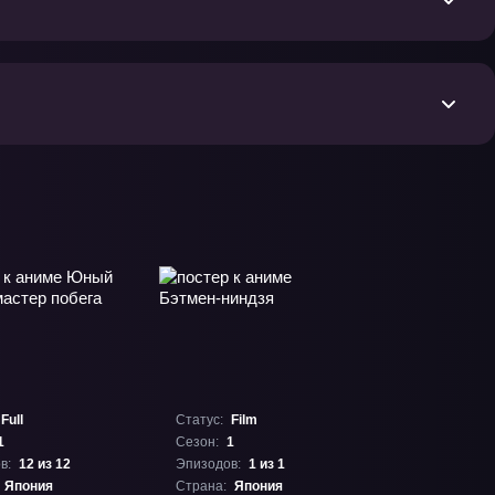
Full
Статус:
Film
1
Сезон:
1
в:
12 из 12
Эпизодов:
1 из 1
Япония
Страна:
Япония