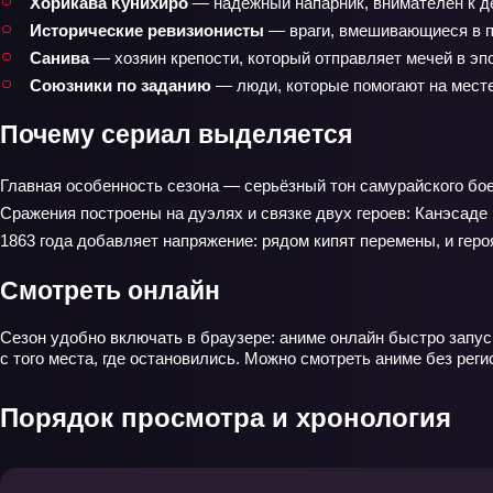
Хорикава Кунихиро
— надёжный напарник, внимателен к де
Исторические ревизионисты
— враги, вмешивающиеся в п
Санива
— хозяин крепости, который отправляет мечей в эпо
Союзники по заданию
— люди, которые помогают на месте,
Почему сериал выделяется
Главная особенность сезона — серьёзный тон самурайского бо
Сражения построены на дуэлях и связке двух героев: Канэсаде
1863 года добавляет напряжение: рядом кипят перемены, и гер
Смотреть онлайн
Сезон удобно включать в браузере: аниме онлайн быстро запуск
с того места, где остановились. Можно смотреть аниме без рег
Порядок просмотра и хронология