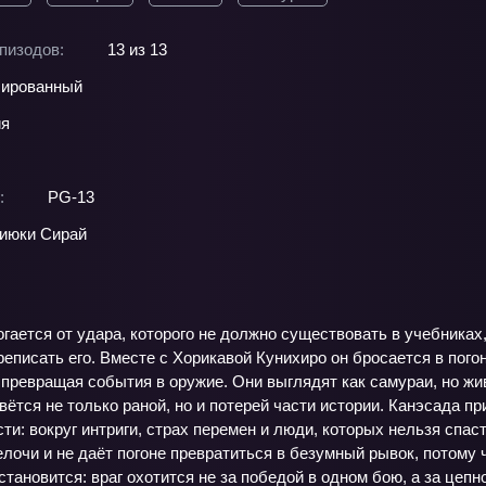
пизодов:
13 из 13
ированный
ия
:
PG-13
июки Сирай
гается от удара, которого не должно существовать в учебниках
реписать его. Вместе с Хорикавой Кунихиро он бросается в по
превращая события в оружие. Они выглядят как самураи, но живу
ётся не только раной, но и потерей части истории. Канэсада п
ти: вокруг интриги, страх перемен и люди, которых нельзя сп
лочи и не даёт погоне превратиться в безумный рывок, потому
 становится: враг охотится не за победой в одном бою, а за цеп