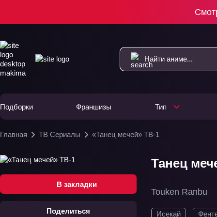
Смот
Подборки
Франшизы
Тип
Главная
ТВ Сериалы
«Танец мечей» ТВ-1
Танец мече
В закладки
Touken Ranbu
Поделиться
Исекай
Фент