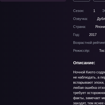
Сезон:
1
Э
Озвучка:
Дубл
Страна:
Япон
Год:
2017
Возрастной рейтинг
Режиссёр:
Тос
Описание:
Ночной Киото содро
не наблюдать, а пе
вспарывают эпохи, 
любая ошибка отзов
требует осторожнос
факты, замечает ме
заходят, тем яснее