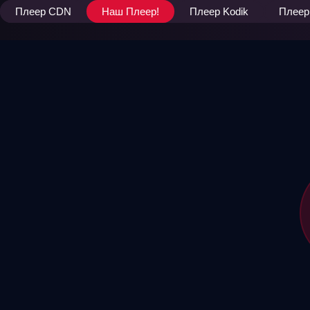
Плеер CDN
Наш Плеер!
Плеер Kodik
Плеер 