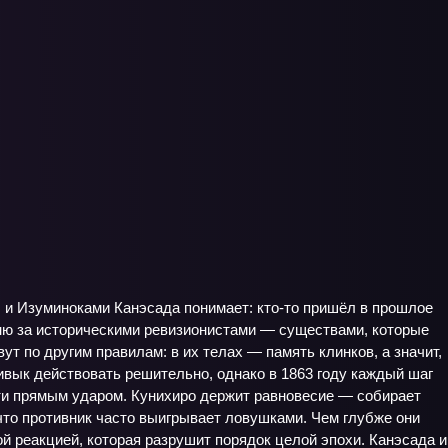
, и Изуминоками Канэсада понимает: кто‑то пришёл в прошлое
гоню за историческими ревизионистами — существами, которые
т по другим правилам: в их телах — память клинков, а значит,
ривык действовать решительно, однако в 1863 году каждый шаг
асти прямым ударом. Кунихиро держит равновесие — собирает
 что противник часто выигрывает ловушками. Чем глубже они
ной реакцией, которая разрушит порядок целой эпохи. Канэсада и