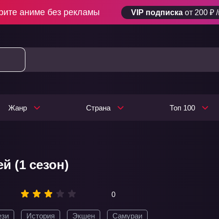
рите аниме без рекламы
VIP подписка
от 200 ₽ 
Жанр
Страна
Топ 100
й (1 сезон)
0
ези
История
Экшен
Самураи