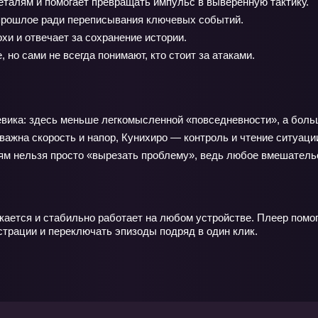
талям и помогает превращать импульс в выверенную тактику.
рошлое ради переписывания ключевых событий.
хи и отвечает за сохранение истории.
 но сами не всегда понимают, кто стоит за атаками.
евика: здесь меньше легкомысленной «повседневности», а боль
 важна скорость и напор, Кунихиро — контроль и чтение ситуац
оям нельзя просто «вырезать проблему», ведь любое вмешатель
ается и стабильно работает на любом устройстве. Плеер помога
истрации и переключать эпизоды подряд в один клик.