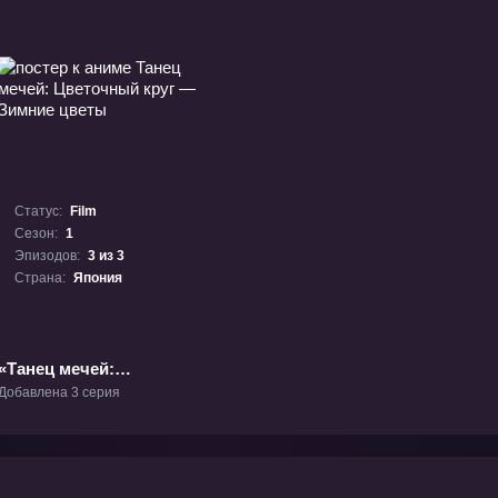
Статус:
Film
Сезон:
1
Эпизодов:
3 из 3
Страна:
Япония
«Танец мечей:
Цветочный круг —
Добавлена 3 серия
Зимние цветы»
Фильм-1