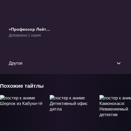
«Профессор Лейтон
и Дива Вечности»
Добавлена 1 серия
Фильм-1
Другое
Похожие тайтлы