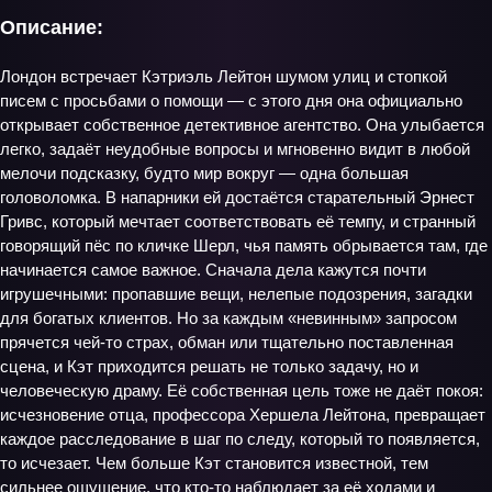
Описание:
Лондон встречает Кэтриэль Лейтон шумом улиц и стопкой
писем с просьбами о помощи — с этого дня она официально
открывает собственное детективное агентство. Она улыбается
легко, задаёт неудобные вопросы и мгновенно видит в любой
мелочи подсказку, будто мир вокруг — одна большая
головоломка. В напарники ей достаётся старательный Эрнест
Гривс, который мечтает соответствовать её темпу, и странный
говорящий пёс по кличке Шерл, чья память обрывается там, где
начинается самое важное. Сначала дела кажутся почти
игрушечными: пропавшие вещи, нелепые подозрения, загадки
для богатых клиентов. Но за каждым «невинным» запросом
прячется чей‑то страх, обман или тщательно поставленная
сцена, и Кэт приходится решать не только задачу, но и
человеческую драму. Её собственная цель тоже не даёт покоя:
исчезновение отца, профессора Хершела Лейтона, превращает
каждое расследование в шаг по следу, который то появляется,
то исчезает. Чем больше Кэт становится известной, тем
сильнее ощущение, что кто‑то наблюдает за её ходами и