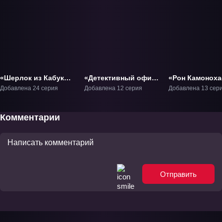
«Шерлок из Кабуки-
«Детективный офис
«Рон Камоноха
тё» ТВ-1
дятла» ТВ-1
Невменяемый
Добавлена 24 серия
Добавлена 12 серия
Добавлена 13 сер
детектив» ТВ-1
Комментарии
Отправить