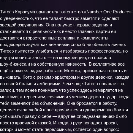
Титосэ Карасума врывается в агентство «Number One Produce»
с уверенностью, что её талант быстро заметят и сделают
звездой озвучивания. Она получает первые задания и
сталкивается с реальностью: вместо главных партий ей
достаются второстепенные реплики, а комплименты
продюсеров звучат как вежливый способ не обещать ничего.
Титосэ пытается улыбаться и изображать профессионала, но
внутри копится злость — на конкуренцию, на правила
шоу‑бизнеса и на собственную наивность. В коллективе всё
ещё сложнее: рядом работают Момока, привыкшая терпеть и
выживать, Кото с резким характером и другие девочки, каждая
со своей болью и амбициями. Чем чаще Титосэ попадает на
записи, тем яснее понимает, что успех здесь измеряется не
мечтами, а терпением, связями и умением держать удар, когда
тебя заменяют без объяснений. Она бросается в работу,
цепляется за любой шанс проявиться и одновременно боится
услышать правду о себе — вдруг её «предназначение» было
просто красивой сказкой. И когда в руки попадает проект,
который может стать переломным, остаётся один вопрос: