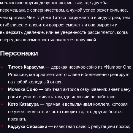
коллективе других девушек-актрис: там, где дружба
перемешана с соперничеством, а чужой успех режет сильнее,
чем критика. Чем глубже Титосэ погружается в индустрию, тем
отчётливее становится вопрос: сможет ли она вырасти и
выдержать давление, или её уверенность рассыплется, когда
очередная «возможность» окажется ловушкой.
Персонажи
Титосэ Карасума
— дерзкая новичок‑сэйю из «Number One
Produce», которая мечтает о славе и болезненно реагирует
на любой холодный отказ.
Момока Соно
— опытная актриса озвучивания: знает цену
роли и учит выживать там, где иллюзии не работают.
Кото Катакура
— прямая и вспыльчивая коллега, которая
не умеет молчать и часто говорит то, что другие боятся
признать.
Кадзуха Сибасаки
— известная сэйю с репутацией профи;