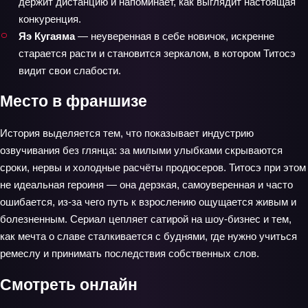
держит дистанцию и напоминает, как выглядит настоящая
конкуренция.
Яэ Кугаяма
— неуверенная в себе новичок, искренне
старается расти и становится зеркалом, в котором Титосэ
видит свои слабости.
Место в франшизе
История выделяется тем, что показывает индустрию
озвучивания без глянца: за милыми улыбками скрываются
сроки, нервы и холодные расчёты продюсеров. Титосэ при этом
не идеальная героиня — она дерзкая, самоуверенная и часто
ошибается, из-за чего путь к взрослению ощущается живым и
болезненным. Сериал цепляет сатирой на шоу‑бизнес и тем,
как мечта о славе сталкивается с буднями, где нужно учиться
ремеслу и принимать последствия собственных слов.
Смотреть онлайн