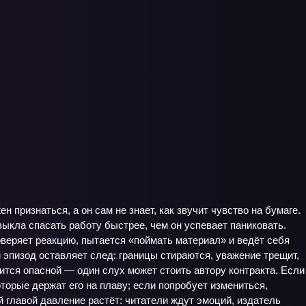
н признаться, а он сам не знает, как звучит чувство на бумаге.
выкла спасать работу быстрее, чем он успевает паниковать.
оверяет реакцию, пытается «поймать материал» и ведёт себя
й эпизод оставляет след: границы стираются, уважение трещит,
вится опасной — один слух может стоить автору контракта. Если
оторые держат его на плаву; если попробует измениться,
й главой давление растёт: читатели ждут эмоций, издатель