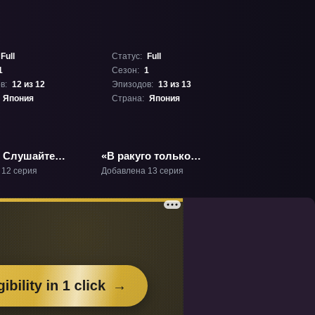
Full
Статус:
Full
1
Сезон:
1
в:
12 из 12
Эпизодов:
13 из 13
Япония
Страна:
Япония
 Слушайте
«В ракуго только
ТВ-1
девушки» ТВ-1
 12 серия
Добавлена 13 серия