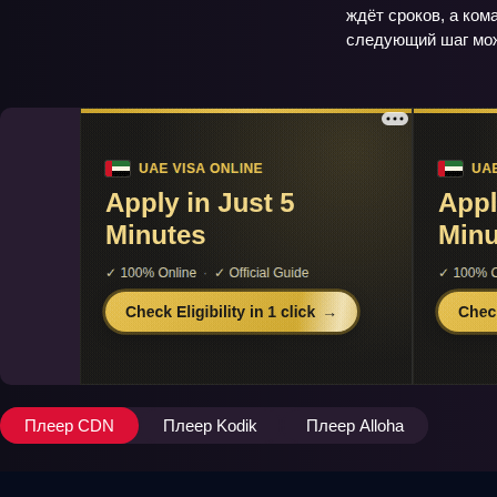
ждёт сроков, а ком
следующий шаг мож
Плеер CDN
Плеер Kodik
Плеер Alloha