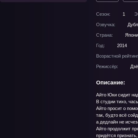
Сезон:
1
Э
Озвучка:
Дубл
Страна:
Япон
Год:
2014
Возрастной рейтинг
Режиссёр:
Дзё
Описание:
Айто Юки сидит над
В студии тихо, час
Айто просит о помо
так, будто всё сой
а дедлайн не исчез
Айто продолжит пря
придётся признать,