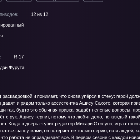
пизодов:
12 из 12
ированный
ия
:
R-17
дзи Фурута
 раскадровкой и понимает, что снова упёрся в стену: герой долже
ы давят, и рядом только ассистентка Ашису Сахото, которая при
щи так, будто это обычная правка: задаёт нелепые вопросы, пр
дёт с рук. Ашису терпит, потому что любит дело, но каждый тако
ает. Когда в дверь стучит редактор Михари Отосуна, игра стано
таться за шутками, он потеряет не только серию, но и людей, к
 что работа не оправдывает всё. В первом сезоне с каждой ново