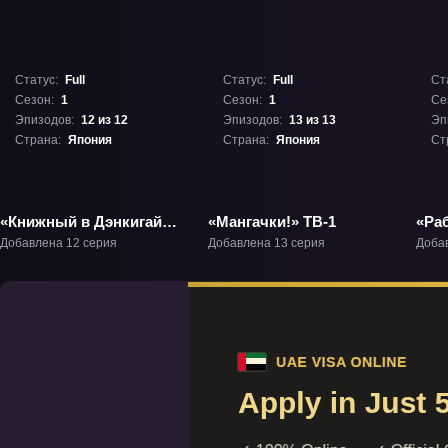
Статус:
Full
Статус:
Full
Ст
Сезон:
1
Сезон:
1
Се
Эпизодов:
12 из 12
Эпизодов:
13 из 13
Эп
Страна:
Япония
Страна:
Япония
Ст
«Книжный в Дэнкигай»
«Мангачки!» ТВ-1
«Раб
ТВ-1
не м
Добавлена 12 серия
Добавлена 13 серия
Доба
улы