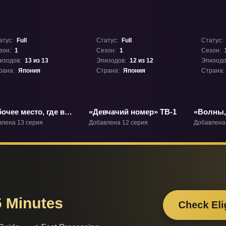
атус:
Full
Статус:
Full
Статус:
зон:
1
Сезон:
1
Сезон:
изодов:
13 из 13
Эпизодов:
12 из 12
Эпизодо
рана:
Япония
Страна:
Япония
Страна:
очее место, где вы
«Девчачий номер» ТВ-1
«Волны,
ожете не
Меня!» 
влена 13 серия
Добавлена 12 серия
Добавлена
баться» ТВ-1