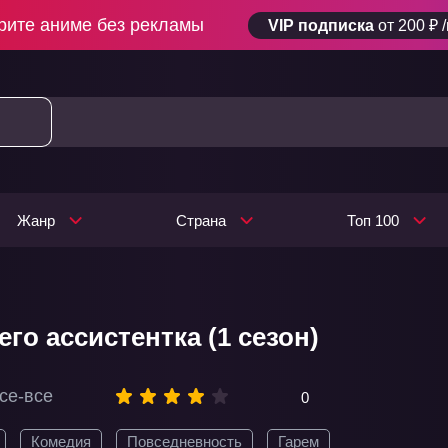
рите аниме без рекламы
VIP подписка
от 200 ₽ 
Жанр
Страна
Топ 100
его ассистентка (1 сезон)
се-все
0
Комедия
Повседневность
Гарем