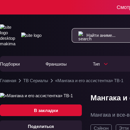
Смот
Подборки
Франшизы
Тип
Главная
ТВ Сериалы
«Мангака и его ассистентка» ТВ-1
Мангака и 
В закладки
Мангака и все-в
Поделиться
Сэйнэн
Этти