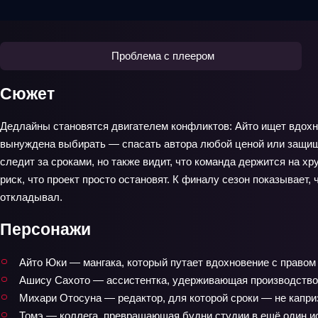
Проблема с плеером
Сюжет
Дедлайны становятся двигателем конфликтов: Айто ищет вдохно
вынуждена выбирать — спасать автора любой ценой или защищат
следит за сроками, но также видит, что команда держится на х
риск, что проект просто остановят. К финалу сезон показывает, 
откладывал.
Персонажи
Айто Юки — мангака, который путает вдохновение с правом
Ашису Сахото — ассистентка, удерживающая производство 
Михари Отосуна — редактор, для которой сроки — не каприз
Томэ — коллега, превращающая будни студии в ещё один и