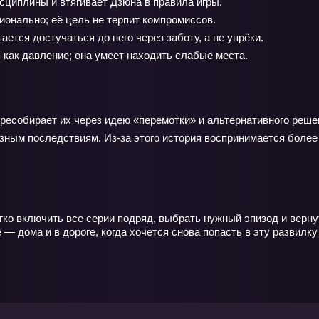
сциплины и втягивает Дзюна в правила игры.
онально; её цель не терпит компромиссов.
ется достучаться до него через заботу, а не упрёки.
 как давление; она умеет находить слабые места.
ресобирает их через идею «перемотки» и альтернативного решен
разным последствиям. Из‑за этого история воспринимается боле
ко включить все серии подряд, выбрать нужный эпизод и вернут
 дома и в дороге, когда хочется снова попасть в эту развилку 