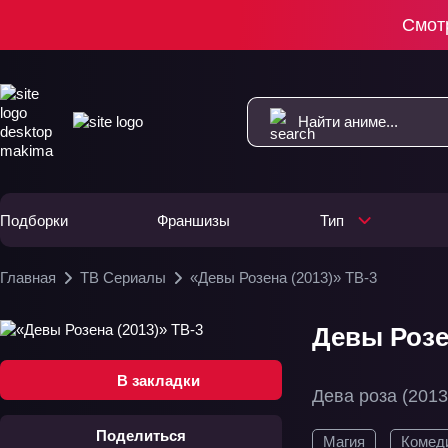
Смот
Подборки
Франшизы
Тип
Главная
ТВ Сериалы
«Девы Розена (2013)» ТВ-3
Девы Розен
В закладки
Дева роза (2013
Поделиться
Магия
Комед