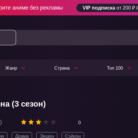
рите аниме без рекламы
VIP подписка
от 200 ₽ 
Жанр
Страна
Топ 100
а (3 сезон)
)
0
ия
Драма
Экшен
Сэйнэн