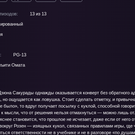
пизодов:
13 из 13
ированный
ия
:
PG-13
ъити Омата
Дзюна Сакурады однажды оказывается конверт без обратного а
, но ощущается как ловушка. Стоит сделать отметку, и привычна
не было», то вдруг получает посылку с куклой, способной говор
я к мысли, что от решения нельзя отмахнуться — можно лишь о
 яснее становится, что прошлое не исчезает, даже если от него 
вокруг Розен — изящных кукол, связанных правилами игры, где
ься ответственности не в учебнике и не в разговоре «по душам»,