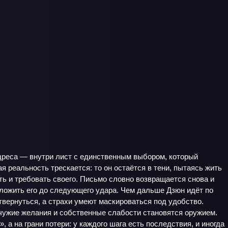
дреса — внутри лист с единственным выбором, который
я реальность трескается: то он остаётся в тени, пытаясь жить
ить и требовать своего. Письмо словно возвращается снова и
тложить его до следующего удара. Чем дальше Дзюн идёт по
отвернуться, а страхи умеют маскироваться под удобство.
 чужие желания и собственные слабости становятся оружием.
 а на грани потери: у каждого шага есть последствия, и иногда