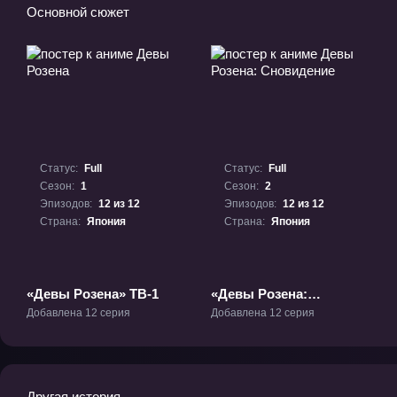
Основной сюжет
Статус:
Full
Статус:
Full
Сезон:
1
Сезон:
2
Эпизодов:
12 из 12
Эпизодов:
12 из 12
Страна:
Япония
Страна:
Япония
«Девы Розена» ТВ-1
«Девы Розена:
Сновидение» ТВ-2
Добавлена 12 серия
Добавлена 12 серия
Другая история