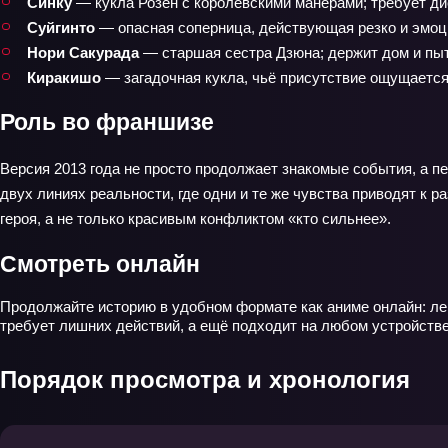
Синку
— кукла Розен с королевскими манерами; требует ди
Суйгинто
— опасная соперница, действующая резко и эмоци
Нори Сакурада
— старшая сестра Дзюна; держит дом и пыта
Киракишо
— загадочная кукла, чьё присутствие ощущается
Роль во франшизе
Версия 2013 года не просто продолжает знакомые события, а пе
двух линиях реальности, где одни и те же чувства приводят к 
героя, а не только красивым конфликтом «кто сильнее».
Смотреть онлайн
Продолжайте историю в удобном формате как аниме онлайн: лег
требует лишних действий, а ещё подходит на любом устройстве —
Порядок просмотра и хронология