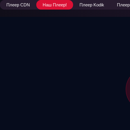
Плеер CDN
Наш Плеер!
Плеер Kodik
Плеер 