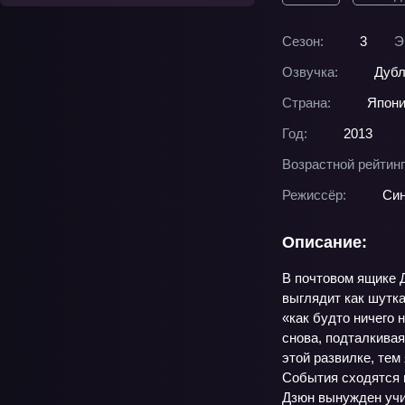
Сезон:
3
Э
Озвучка:
Дубл
Страна:
Япон
Год:
2013
Возрастной рейтинг
Режиссёр:
Син
Описание:
В почтовом ящике 
выглядит как шутка
«как будто ничего 
снова, подталкива
этой развилке, тем
События сходятся 
Дзюн вынужден учит