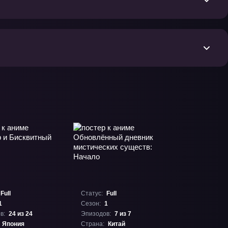
Full
Статус:
Full
1
Сезон:
1
в:
24 из 24
Эпизодов:
7 из 7
Япония
Страна:
Китай