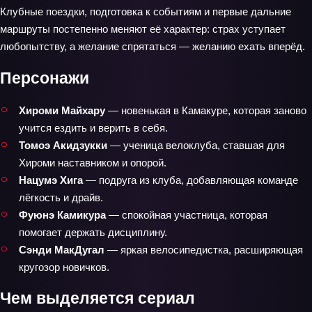
Клубные поездки, подготовка к событиям и первые дальние
маршруты постепенно меняют её характер: страх уступает
любопытству, а желание спрятаться — желанию ехать вперёд.
Персонажи
Хироми Майхару
— новенькая в Камакуре, которая заново
учится ездить и верить в себя.
Томоэ Акидзукки
— ученица велоклуба, ставшая для
Хироми наставником и опорой.
Нацумэ Хига
— подруга из клуба, добавляющая команде
лёгкость и драйв.
Фуюнэ Камикура
— спокойная участница, которая
помогает держать дисциплину.
Сэнди МакДугал
— яркая велосипедистка, расширяющая
кругозор новичков.
Чем выделяется сериал