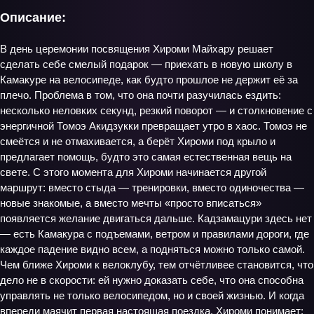
Описание:
В день церемонии посвящения Хироми Майхару решает
сделать себе смелый подарок — приехать в новую школу в
Камакуре на велосипеде, как будто прошлое не держит её за
плечо. Проблема в том, что она почти разучилась ездить:
несколько неловких секунд, резкий поворот — и столкновение с
энергичной Томоэ Акидзукки превращает утро в хаос. Томоэ не
смеётся и не отмахивается, а берёт Хироми под крыло и
предлагает помощь, будто это самая естественная вещь на
свете. С этого момента для Хироми начинается другой
маршрут: вместо стыда — тренировки, вместо одиночества —
новые знакомые, а вместо мечты «просто вписаться»
появляется желание двигаться дальше. Кадзамацури здесь нет
— есть Камакура с подъемами, ветром и правилами дороги, где
каждое падение видно всем, а подняться можно только самой.
Чем ближе Хироми к велоклубу, тем отчётливее становится, что
дело не в скорости: ей нужно доказать себе, что она способна
управлять не только велосипедом, но и своей жизнью. И когда
впереди маячит первая настоящая поездка, Хироми понимает: