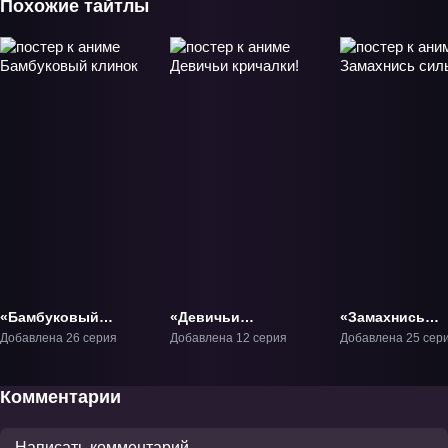
Похожие тайтлы
«Бамбуковый
«Девичьи
«Замахнись
клинок» ТВ-1
кричалки!» ТВ-1
сильнее» ТВ-1
Добавлена 26 серия
Добавлена 12 серия
Добавлена 25 сер
Комментарии