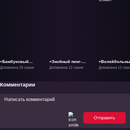
«Бамбуковый
«Знойный пинг-
«Волейбольн
клинок» ТВ-1
понг» ТВ-1
клуб старшей
Добавлена 26 серия
Добавлена 12 серия
Добавлена 12 сер
школы Сэйин» 
Комментарии
Отправить