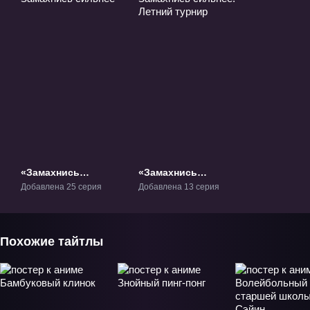
«Замахнись
«Замахнись
сильнее» ТВ-1
сильнее: Летний
Добавлена 25 серия
Добавлена 13 серия
турнир» ТВ-2
Похожие тайтлы