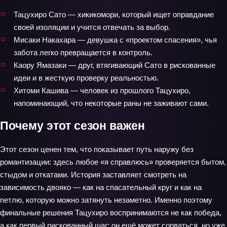
Тацухиро Сато — хикикомори, который ищет оправдание
своей изоляции и учится отвечать за выбор.
Мисаки Накахара — девушка с «проектом спасения», чья
забота легко превращается в контроль.
Каору Ямазаки — друг, втягивающий Сато в рискованные
идеи и в жесткую проверку реальностью.
Хитоми Кашива — человек из прошлого Тацухиро,
напоминающий, что некоторые раны не заживают сами.
Почему этот сезон важен
Этот сезон ценен тем, что показывает путь наружу без
романтизации: здесь любое «я справлюсь» проверяется бытом,
стыдом и откатами. История заставляет смотреть на
зависимость двояко — как на спасательный круг и как на
петлю, которую можно затянуть незаметно. Именно поэтому
финальные решения Тацухиро воспринимаются не как победа,
а как первый рискованный шаг: он ещё может сорваться, но уже