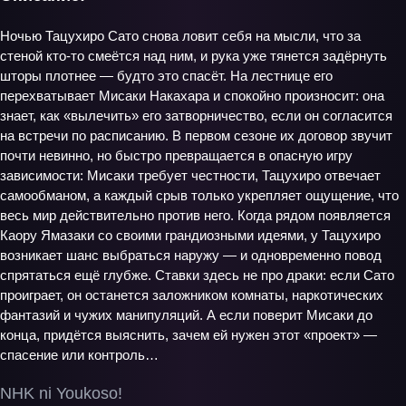
Ночью Тацухиро Сато снова ловит себя на мысли, что за
стеной кто‑то смеётся над ним, и рука уже тянется задёрнуть
шторы плотнее — будто это спасёт. На лестнице его
перехватывает Мисаки Накахара и спокойно произносит: она
знает, как «вылечить» его затворничество, если он согласится
на встречи по расписанию. В первом сезоне их договор звучит
почти невинно, но быстро превращается в опасную игру
зависимости: Мисаки требует честности, Тацухиро отвечает
самообманом, а каждый срыв только укрепляет ощущение, что
весь мир действительно против него. Когда рядом появляется
Каору Ямазаки со своими грандиозными идеями, у Тацухиро
возникает шанс выбраться наружу — и одновременно повод
спрятаться ещё глубже. Ставки здесь не про драки: если Сато
проиграет, он останется заложником комнаты, наркотических
фантазий и чужих манипуляций. А если поверит Мисаки до
конца, придётся выяснить, зачем ей нужен этот «проект» —
спасение или контроль…
NHK ni Youkoso!