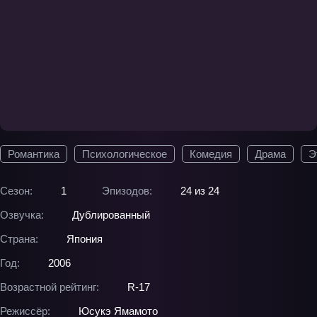
Романтика
Психологическое
Комедия
Драма
Э
Сезон:
1
Эпизодов:
24 из 24
Озвучка:
Дублированный
Страна:
Япония
Год:
2006
Возрастной рейтинг:
R-17
Режиссёр:
Юсукэ Ямамото