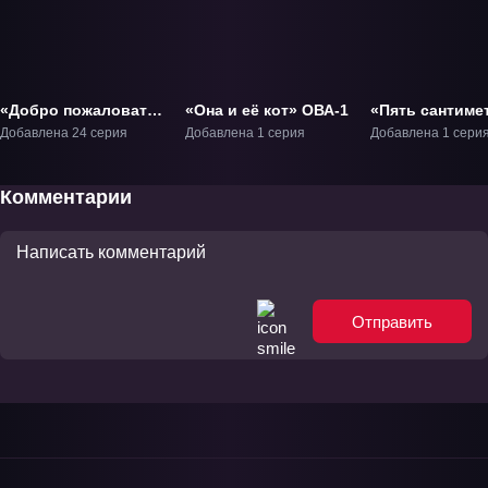
«Добро пожаловать
«Она и её кот» ОВА-1
«Пять сантиме
в NHK» ТВ-1
в секунду» Фи
Добавлена 24 серия
Добавлена 1 серия
Добавлена 1 сери
Комментарии
Отправить