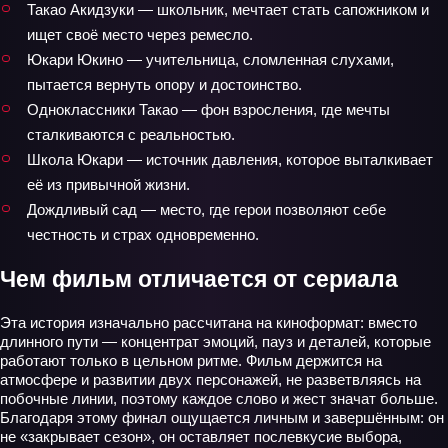
Такао Акидзуки — школьник, мечтает стать сапожником и
ищет своё место через ремесло.
Юкари Юкино — учительница, сломленная слухами,
пытается вернуть опору и достоинство.
Одноклассники Такао — фон взросления, где мечты
сталкиваются с реальностью.
Школа Юкари — источник давления, которое выталкивает
её из привычной жизни.
Дождливый сад — место, где герои позволяют себе
честность и страх одновременно.
Чем фильм отличается от сериала
Эта история изначально рассчитана на киноформат: вместо
длинного пути — концентрат эмоций, пауз и деталей, которые
работают только в цельном ритме. Фильм держится на
атмосфере и развитии двух персонажей, не разветвляясь на
побочные линии, поэтому каждое слово и жест значат больше.
Благодаря этому финал ощущается личным и завершённым: он
не «закрывает сезон», он оставляет послевкусие выбора,