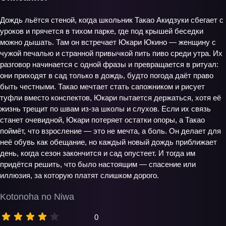
Дождь льётся стеной, когда школьник Такао Акидзуки сбегает с
уроков и прячется в тихом парке, где под крышей беседки
можно дышать. Там он встречает Юкари Юкино — женщину с
чужой печалью и странной привычкой пить пиво среди утра. Их
разговор начинается с одной фразы и превращается в ритуал:
они приходят в сад только в дождь, будто погода даёт право
быть честными. Такао мечтает стать сапожником и рисует
туфли вместо конспектов, Юкари пытается держаться, хотя её
жизнь трещит по швам из‑за школы и слухов. Если их связь
станет очевидной, Юкари потеряет остатки опоры, а Такао
поймёт, что взросление — это не мечта, а боль. Он делает для
неё обувь как обещание, но каждый новый дождь приближает
день, когда сезон закончится и сад опустеет. И тогда им
придётся решить, что было настоящим — спасение или
иллюзия, за которую платят слишком дорого.
Kotonoha no Niwa
0