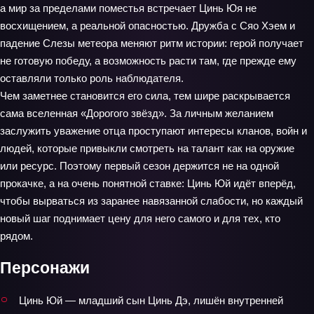
а мир за пределами поместья встречает Цинь Юя не
восхищением, а реальной опасностью. Дружба с Сяо Хэем и
падение Слезы метеора меняют ритм истории: герой получает
не готовую победу, а возможность расти там, где прежде ему
оставляли только роль наблюдателя.
Чем заметнее становится его сила, тем шире раскрывается
сама вселенная «Дорогого звёзд». За личным желанием
заслужить уважение отца проступают интересы кланов, войн и
людей, которые привыкли смотреть на талант как на оружие
или ресурс. Поэтому первый сезон держится не на одной
прокачке, а на очень понятной ставке: Цинь Юй идёт вперёд,
чтобы вырваться из заранее навязанной слабости, но каждый
новый шаг поднимает цену для него самого и для тех, кто
рядом.
Персонажи
Цинь Юй — младший сын Цинь Дэ, лишён внутренней