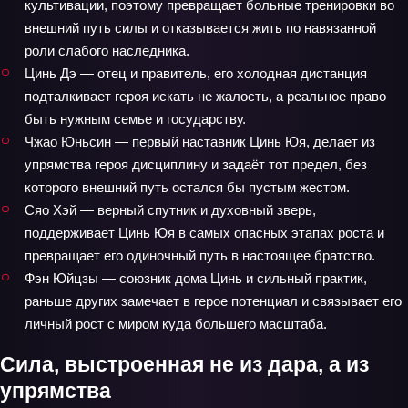
культивации, поэтому превращает больные тренировки во
внешний путь силы и отказывается жить по навязанной
роли слабого наследника.
Цинь Дэ — отец и правитель, его холодная дистанция
подталкивает героя искать не жалость, а реальное право
быть нужным семье и государству.
Чжао Юньсин — первый наставник Цинь Юя, делает из
упрямства героя дисциплину и задаёт тот предел, без
которого внешний путь остался бы пустым жестом.
Сяо Хэй — верный спутник и духовный зверь,
поддерживает Цинь Юя в самых опасных этапах роста и
превращает его одиночный путь в настоящее братство.
Фэн Юйцзы — союзник дома Цинь и сильный практик,
раньше других замечает в герое потенциал и связывает его
личный рост с миром куда большего масштаба.
Сила, выстроенная не из дара, а из
упрямства