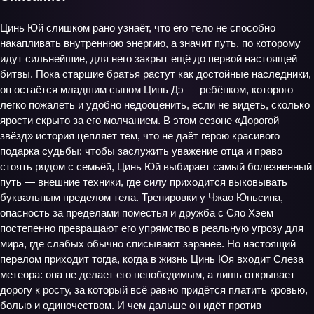
Цинь Юй слишком рано узнаёт, что его тело не способно
накапливать внутреннюю энергию, а значит путь, по которому
идут сильнейшие, для него закрыт ещё до первой настоящей
битвы. Пока старшие братья растут как достойные наследники,
он остаётся младшим сыном Цинь Дэ — ребёнком, которого
легко пожалеть и удобно недооценить, если не видеть, сколько
ярости скрыто за его молчанием. В этом сезоне «Дорогой
звёзд» история цепляет тем, что не даёт герою красивого
подарка судьбы: чтобы заслужить уважение отца и право
стоять рядом с семьёй, Цинь Юй выбирает самый болезненный
путь — внешние техники, где силу приходится выковывать
буквальным пределом тела. Тренировки у Чжао Юньсина,
опасность за пределами поместья и дружба с Сяо Хэем
постепенно превращают его упрямство в реальную угрозу для
мира, где слабых обычно списывают заранее. Но настоящий
перелом приходит тогда, когда в жизнь Цинь Юя входит Слеза
метеора: она не делает его непобедимым, а лишь открывает
дорогу к росту, за который всё равно придётся платить кровью,
болью и одиночеством. И чем дальше он идёт против