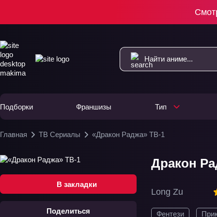
Смот
Подборки
Франшизы
Тип
Главная
ТВ Сериалы
«Дракон Раджа» ТВ-1
Дракон Рад
В закладки
Long Zu
Поделиться
Фентези
При