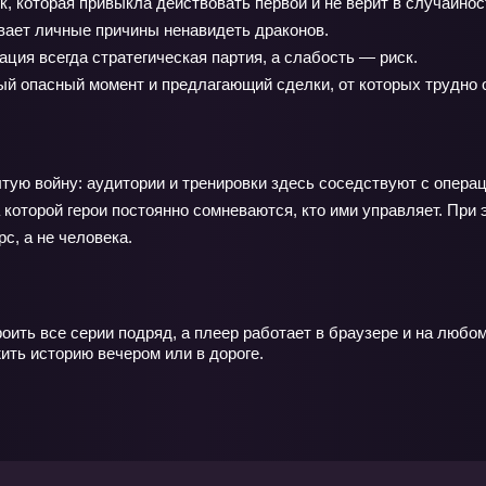
 которая привыкла действовать первой и не верит в случайнос
ает личные причины ненавидеть драконов.
ция всегда стратегическая партия, а слабость — риск.
й опасный момент и предлагающий сделки, от которых трудно о
ытую войну: аудитории и тренировки здесь соседствуют с опера
а которой герои постоянно сомневаются, кто ими управляет. При 
с, а не человека.
ить все серии подряд, а плеер работает в браузере и на любом
ить историю вечером или в дороге.