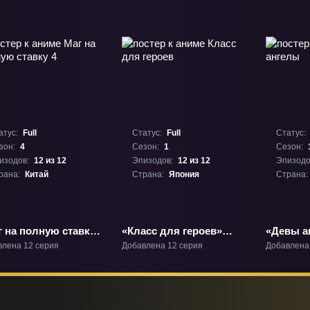
атус:
Full
Статус:
Full
Статус:
зон:
4
Сезон:
1
Сезон:
изодов:
12 из 12
Эпизодов:
12 из 12
Эпизодо
рана:
Китай
Страна:
Япония
Страна:
г на полную ставку
«Класс для героев»
«Девы а
В-4
ТВ-1
влена 12 серия
Добавлена 12 серия
Добавлена