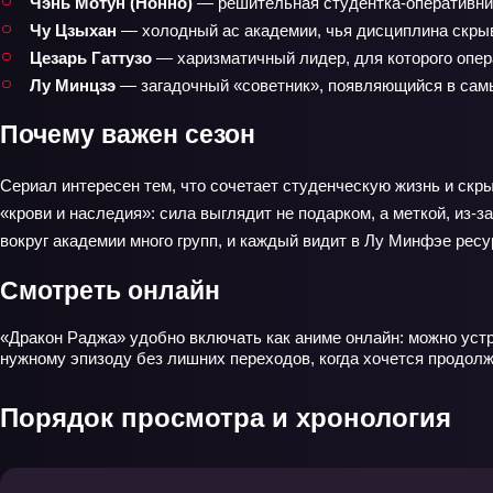
Чэнь Мотун (Нонно)
— решительная студентка-оперативник,
Чу Цзыхан
— холодный ас академии, чья дисциплина скрыв
Цезарь Гаттузо
— харизматичный лидер, для которого опера
Лу Минцзэ
— загадочный «советник», появляющийся в самы
Почему важен сезон
Сериал интересен тем, что сочетает студенческую жизнь и скр
«крови и наследия»: сила выглядит не подарком, а меткой, из-з
вокруг академии много групп, и каждый видит в Лу Минфэе ресур
Смотреть онлайн
«Дракон Раджа» удобно включать как аниме онлайн: можно устро
нужному эпизоду без лишних переходов, когда хочется продолж
Порядок просмотра и хронология