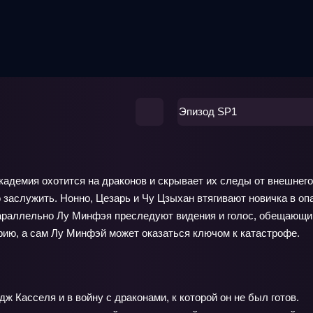
Эпизод SP1
кадемия охотится на драконов и скрывает их следы от внешнего
о заслужить. Нонно, Цезарь и Чу Цзыхан втягивают новичка в оп
араллельно Лу Минфэя преследуют видения и голос, обещающий
арию, а сам Лу Минфэй может оказаться ключом к катастрофе.
ж Касселя и в войну с драконами, к которой он не был готов.