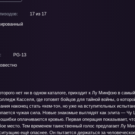
пизодов:
17 из 17
ированный
:
PG-13
звестно
оторого нет ни в одном каталоге, приходит к Лу Минфэю в самы
олледж Касселя, где готовят бойцов для тайной войны, о кото
ния наконец стать «кем‑то», но уже на вступительных испытани
ыпается чужая сила. Новые знакомые выглядят как элита — Чу Ц
 ошибки оплачиваются кровью. Первая операция показывает, что
абое место. Тем временем таинственный голос предлагает Лу Ми
ситуацию ещё опаснее. Он пытается держаться за человеческое,