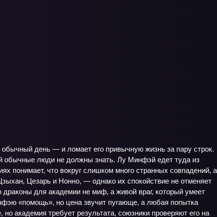
й обычный день — и ломает его привычную жизнь за пару строк.
рой обычные люди не должны знать. Лу Минфэй едет туда из
ях понимает, что вокруг слишком много странных совпадений, а
зыхан, Цезарь и Нонно, — однако их спокойствие не отменяет
 драконы для академии не миф, а живой враг, который умеет
нфэю «помощь», но цена звучит пугающе, а любая попытка
 но академия требует результата, союзники проверяют его на