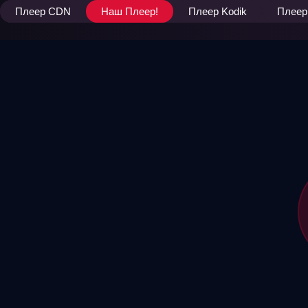
Плеер CDN
Наш Плеер!
Плеер Kodik
Плеер 