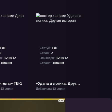
Full
Статус:
Full
1
Сезон:
2
в:
12 из 12
Эпизодов:
12 из 12
Япония
Страна:
Япония
нгелы» ТВ-1
«Удача и логика: Другая
история» ТВ-2
 12 серия
Добавлена 12 серия