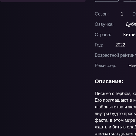
Сезон:
1
Э
Озвучка:
Дубл
Страна:
Китай
Год:
2022
Возрастной рейтинг
Режиссёр:
Неи
Описание:
Письмо с гербом, к
Его приглашают в к
любопытства и жела
внутри будто прос
факта: в этом мире
ждать и бить в сл
отказаться делает 