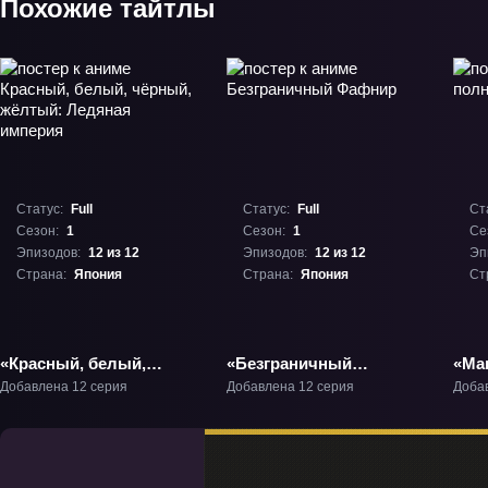
Похожие тайтлы
Статус:
Full
Статус:
Full
Ст
Сезон:
1
Сезон:
1
Се
Эпизодов:
12 из 12
Эпизодов:
12 из 12
Эп
Страна:
Япония
Страна:
Япония
Ст
«Красный, белый,
«Безграничный
«Ма
чёрный, жёлтый:
Фафнир» ТВ-1
4» Т
Добавлена 12 серия
Добавлена 12 серия
Доба
Ледяная империя» ТВ-1