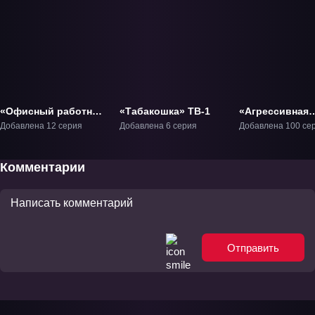
«Офисный работник
«Табакошка» ТВ-1
«Агрессивная
из Африки» ТВ-1
Рэцуко» ТВ-1
Добавлена 12 серия
Добавлена 6 серия
Добавлена 100 се
Комментарии
Отправить