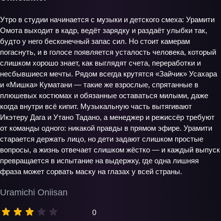
Утро в студии начинается с музыки и детского смеха: Урамити
Омота выходит в кадр, ведёт зарядку и раздаёт улыбки так,
будто у него бесконечный запас сил. Но стоит камерам
погаснуть, и в голосе появляется усталость человека, который
слишком хорошо знает, как выглядят счета, переработки и
несбывшиеся мечты. Рядом всегда крутятся «Зайчик» Усахара
и «Мишка» Куматани — такие же взрослые, спрятанные в
плюшевых костюмах и обязанные оставаться милыми, даже
когда внутри всё кипит. Музыкальную часть вытягивают
Икэтеру Дага и Утано Тадано, а менеджер и режиссёр требуют
от команды одного: никакой правды в прямом эфире. Урамити
старается держать лицо, но дети задают слишком простые
вопросы, а жизнь отвечает слишком жёстко — и каждый выпуск
превращается в испытание на выдержку, где одна лишняя
фраза может сорвать маску на глазах у всей страны.
Uramichi Oniisan
0