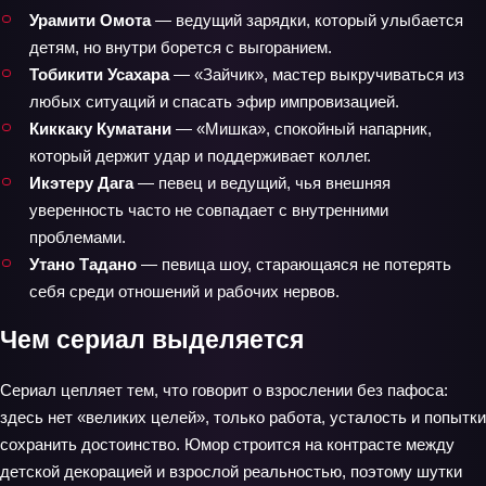
Урамити Омота
— ведущий зарядки, который улыбается
детям, но внутри борется с выгоранием.
Тобикити Усахара
— «Зайчик», мастер выкручиваться из
любых ситуаций и спасать эфир импровизацией.
Киккаку Куматани
— «Мишка», спокойный напарник,
который держит удар и поддерживает коллег.
Икэтеру Дага
— певец и ведущий, чья внешняя
уверенность часто не совпадает с внутренними
проблемами.
Утано Тадано
— певица шоу, старающаяся не потерять
себя среди отношений и рабочих нервов.
Чем сериал выделяется
Сериал цепляет тем, что говорит о взрослении без пафоса:
здесь нет «великих целей», только работа, усталость и попытки
сохранить достоинство. Юмор строится на контрасте между
детской декорацией и взрослой реальностью, поэтому шутки