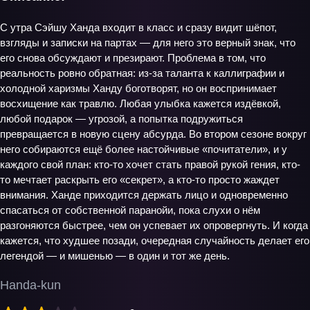
С утра Сэйшу Ханда входит в класс и сразу видит шёпот,
взгляды и записки на партах — для него это верный знак, что
его снова обсуждают и презирают. Проблема в том, что
реальность ровно обратная: из-за таланта к каллиграфии и
холодной харизмы Ханду боготворят, но он воспринимает
восхищение как травлю. Любая улыбка кажется издёвкой,
любой подарок — угрозой, а попытка подружиться
превращается в новую сцену абсурда. Во втором сезоне вокруг
него собираются ещё более настойчивые «почитатели», и у
каждого свой план: кто-то хочет стать правой рукой гения, кто-
то мечтает раскрыть его «секрет», а кто-то просто жаждет
внимания. Ханде приходится держать лицо и одновременно
спасаться от собственной паранойи, пока слухи о нём
разгоняются быстрее, чем он успевает их опровергнуть. И когда
кажется, что худшее позади, очередная случайность делает его
легендой — и мишенью — в один и тот же день.
Handa-kun