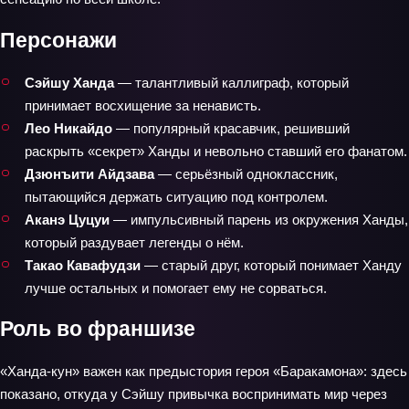
Персонажи
Сэйшу Ханда
— талантливый каллиграф, который
принимает восхищение за ненависть.
Лео Никайдо
— популярный красавчик, решивший
раскрыть «секрет» Ханды и невольно ставший его фанатом.
Дзюнъити Айдзава
— серьёзный одноклассник,
пытающийся держать ситуацию под контролем.
Аканэ Цуцуи
— импульсивный парень из окружения Ханды,
который раздувает легенды о нём.
Такао Кавафудзи
— старый друг, который понимает Ханду
лучше остальных и помогает ему не сорваться.
Роль во франшизе
«Ханда-кун» важен как предыстория героя «Баракамона»: здесь
показано, откуда у Сэйшу привычка воспринимать мир через