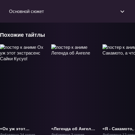
Основной сюжет
Похожие тайтлы
«Ох уж этот
«Легенда об Ангеле»
«Я - Сакамото, 
экстрасенс Сайки
ТВ-1
что?» ТВ-1